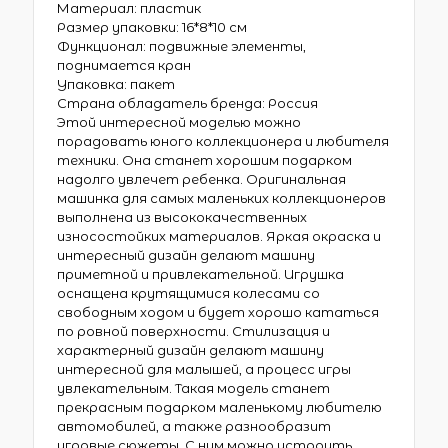
Материал: пластик
Размер упаковки: 16*8*10 см
Функционал: подвижные элементы,
поднимается кран
Упаковка: пакет
Страна обладатель бренда: Россия
Этой интересной моделью можно
порадовать юного коллекционера и любителя
техники. Она станет хорошим подарком
надолго увлечет ребенка. Оригинальная
машинка для самых маленьких коллекционеров
выполнена из высококачественных
износостойких материалов. Яркая окраска и
интересный дизайн делают машину
приметной и привлекательной. Игрушка
оснащена крутящимися колесами со
свободным ходом и будет хорошо кататься
по ровной поверхности. Стилизация и
характерный дизайн делают машину
интересной для малышей, а процесс игры
увлекательным. Такая модель станет
прекрасным подарком маленькому любителю
автомобилей, а также разнообразит
игровые сюжеты. С ним можно устроить