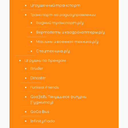
Игрушечный транспорт
Транспорт на радиоуправлении
Водный транспорт р/у
Вертолеты и квадрокоптеры р/у
Машины и военная техника р/у
Спецтехника р/у
Игрушки по Брендам
Bruder
Dinoster
FurReal Friends
GooJitZu Тянущиеся фигурки
(Гуджитсу)
GoGo Bus
Infinity Nado