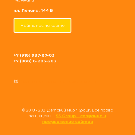
г-к. Анапа
ул. Ленина, 144 Б
Найти нас на карте
+7 (918) 987-87-03
+7 (988) 6-203-203
krosh09@gmail.com
Политика конфиденциальности
© 2018 - 2021 Детский мир "Крош". Все права
защищены.
S5 Group - создание и
продвижение сайтов