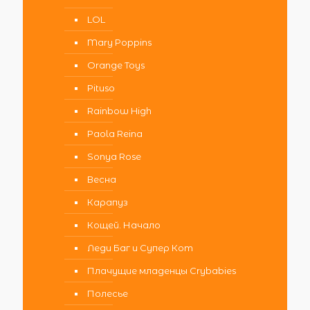
LOL
Mary Poppins
Orange Toys
Pituso
Rainbow High
Paola Reina
Sonya Rose
Весна
Карапуз
Кощей. Начало
Леди Баг и Супер Кот
Плачущие младенцы Crybabies
Полесье