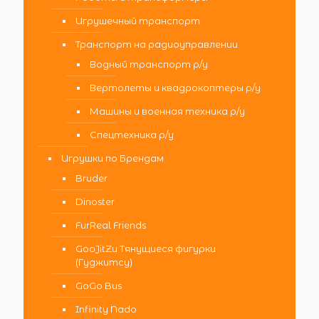
Игрушечный транспорт
Транспорт на радиоуправлении
Водный транспорт р/у
Вертолеты и квадрокоптеры р/у
Машины и военная техника р/у
Спецтехника р/у
Игрушки по Брендам
Bruder
Dinoster
FurReal Friends
GooJitZu Тянущиеся фигурки
(Гуджитсу)
GoGo Bus
Infinity Nado