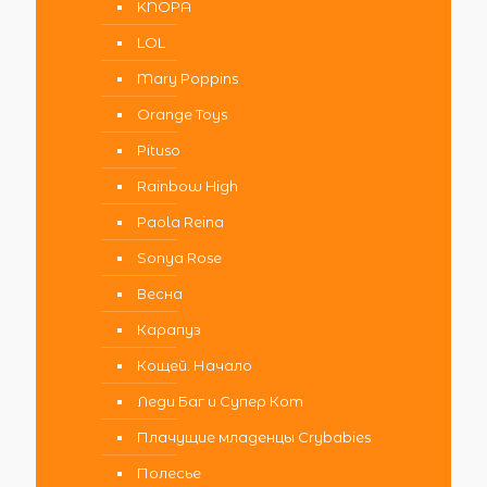
KNOPA
LOL
Mary Poppins
Orange Toys
Pituso
Rainbow High
Paola Reina
Sonya Rose
Весна
Карапуз
Кощей. Начало
Леди Баг и Супер Кот
Плачущие младенцы Crybabies
Полесье