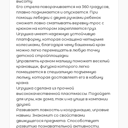
высоту.
Его стрела поворачивается на 360 градусов,
плавно поднимается и опускается. При
помощи лебедки с двумя ручками ребенок
сможет ловко сматывать веревку-трос с
крюком на котором закрепляется груз.
Игрушка имеет надежную устойчивую
платформу, которая оснащена четырьмя
колесиками, благодаря чему башенный кран
можно легко перемещать в любую точку
детской стройплощадки.
Управлять краном малышу поможет веселый
крановщик, фигурка которого легко
помещается в специальную подъемную
люльку, которая доставляет его в кабину
крана.
Игрушка сделана из прочной
высококачественной пластмассы. Подойдет
для игры, как дома, так и на улице в компании
друзей.
Развивает ловкость и координацию, игровые
навыки. Знакомит со свойствами
движущегося предмета. Способствует
развитию познавательной активности.