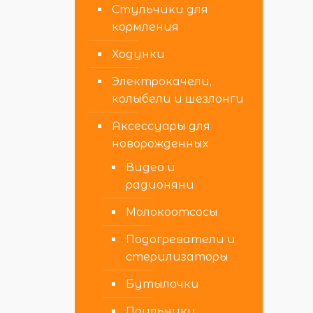
Стульчики для
кормления
Ходунки
Электрокачели,
колыбели и шезлонги
Аксессуары для
новорожденных
Видео и
радионяни
Молокоотсосы
Подогреватели и
стерилизаторы
Бутылочки
Поильники