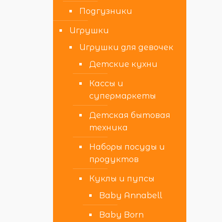
Подгузники
Игрушки
Игрушки для девочек
Детские кухни
Кассы и
супермаркеты
Детская бытовая
техника
Наборы посуды и
продуктов
Куклы и пупсы
Baby Annabell
Baby Born