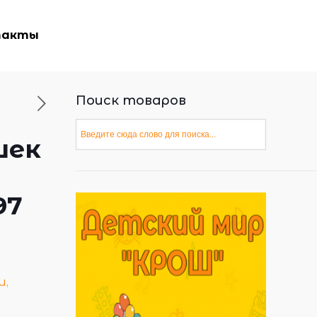
такты
Поиск товаров
шек
97
и,