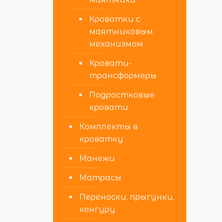
Кроватки с
маятниковым
механизмом
Кровати-
трансформеры
Подростковые
кровати
Комплекты в
кроватку
Манежи
Матрасы
Переноски, прыгунки,
кенгуру