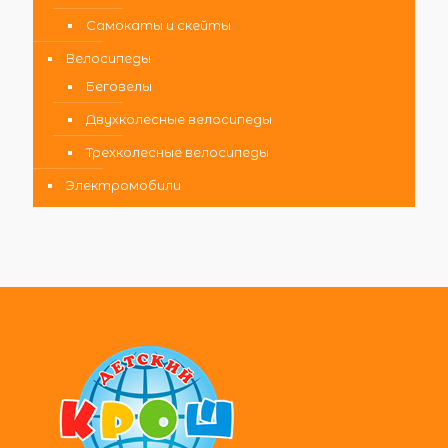
Самокаты и скейты
Велосипеды
Беговелы
Двухколесные велосипеды
Трехколесные велосипеды
Электромобили