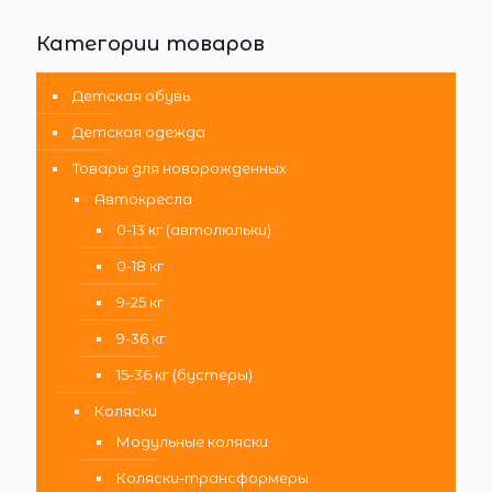
Категории товаров
Детская обувь
Детская одежда
Товары для новорожденных
Автокресла
0-13 кг (автолюльки)
0-18 кг
9-25 кг
9-36 кг
15-36 кг (бустеры)
Коляски
Модульные коляски
Коляски-трансформеры