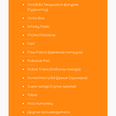
GooJitZu Тянущиеся фигурки
(Гуджитсу)
GoGo Bus
Infinity Nado
MGAs MiniVerse
Nerf
Paw Patrol (Щенячий патруль)
Robocar Poli
Robot Trains (Роботы поезда)
Screechers Wild (Дикие Скричеры)
Super Wings (Супер крылья)
Tobot
Мой питомец
Другие производители