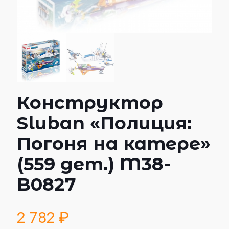
Конструктор
Sluban «Полиция:
Погоня на катере»
(559 дет.) M38-
B0827
2 782
₽