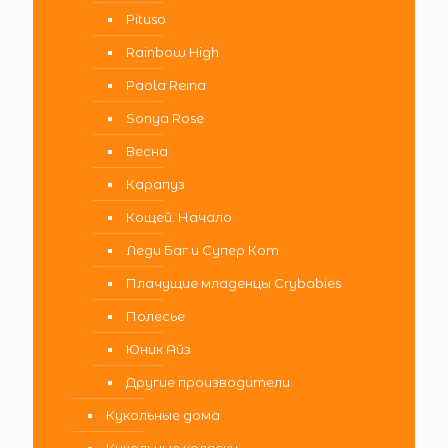
Pituso
Rainbow High
Paola Reina
Sonya Rose
Весна
Карапуз
Кощей. Начало
Леди Баг и Супер Кот
Плачущие младенцы Crybabies
Полесье
Юник Айз
Другие производители
Кукольные дома
Кукольные коляски