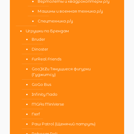
Вертолеты и квадрокоптеры р/у
Машины и военная техника р/у
Спецтехника р/у
Игрушки по Брендам
Bruder
Dinoster
FurReal Friends
GooJitZu Тянущиеся фигурки
(Гуджитсу)
GoGo Bus
Infinity Nado
MGAs MiniVerse
Nerf
Paw Patrol (Щенячий патруль)
Robocar Poli