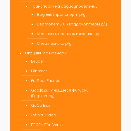
Транспорт на радиоуправлении
Водный транспорт р/у
Вертолеты и квадрокоптеры р/у
Машины и военная техника р/у
Спецтехника р/у
Игрушки по Брендам
Bruder
Dinoster
FurReal Friends
GooJitZu Тянущиеся фигурки
(Гуджитсу)
GoGo Bus
Infinity Nado
MGAs MiniVerse