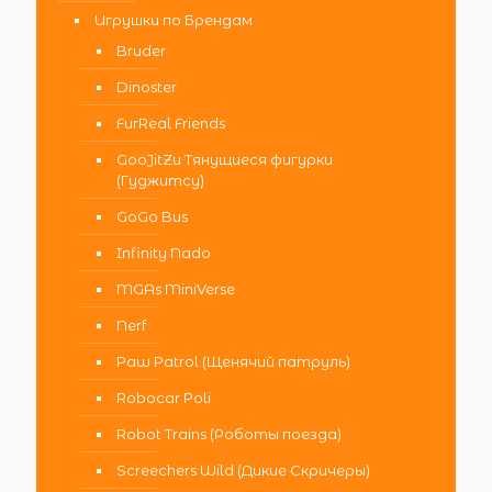
Игрушки по Брендам
Bruder
Dinoster
FurReal Friends
GooJitZu Тянущиеся фигурки
(Гуджитсу)
GoGo Bus
Infinity Nado
MGAs MiniVerse
Nerf
Paw Patrol (Щенячий патруль)
Robocar Poli
Robot Trains (Роботы поезда)
Screechers Wild (Дикие Скричеры)