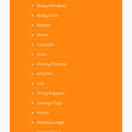
Baby Annabell
Baby Born
Barbie
Bratz
CurliGirls
Defa
Disney Princess
KNOPA
LOL
Mary Poppins
Orange Toys
Pituso
Rainbow High
Paola Reina