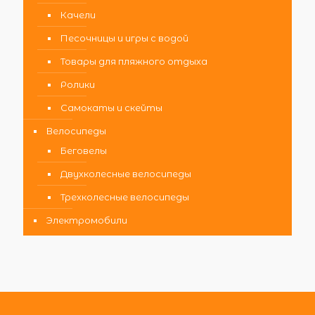
Качели
Песочницы и игры с водой
Товары для пляжного отдыха
Ролики
Самокаты и скейты
Велосипеды
Беговелы
Двухколесные велосипеды
Трехколесные велосипеды
Электромобили