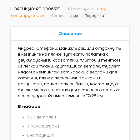
АРТИКУЛ:
РТ-00063211
Категории:
Lego
,
Конструкторы
Метки:
Lego
Подружки
Описание
Андреа, Стефани, Даниэль решили отдохнуть
в кемпинге на пляже. Тут есть палатка с
двухъярусными кроватями, плитой и тентом
из легкой ткани, крутящийся ветряк, туалет.
Рядом с кемпингом есть доски с веслами для
катания, пляж с песчаными замками и
ракушками, причал для рыбалки, кострище, а
также много полезных для активного отдыха
аксессуаров. Размер кемпинга 17х25 см.
В наборе:
380 деталей
3 минифигурки
инструкция