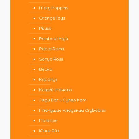
Mary Poppins
Orange Toys
Pituso
Rainbow High
Paola Reina
Sonya Rose
Весна
Карапуз
Кощей. Начало
Леди Баг и Супер Кот
Плачущие младенцы Crybabies
Полесье
Юник Айз