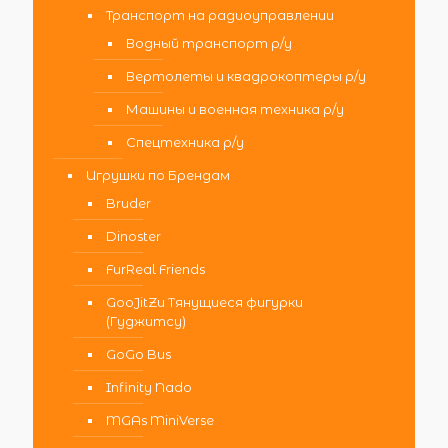
Транспорт на радиоуправлении
Водный транспорт р/у
Вертолеты и квадрокоптеры р/у
Машины и военная техника р/у
Спецтехника р/у
Игрушки по Брендам
Bruder
Dinoster
FurReal Friends
GooJitZu Тянущиеся фигурки
(Гуджитсу)
GoGo Bus
Infinity Nado
MGAs MiniVerse