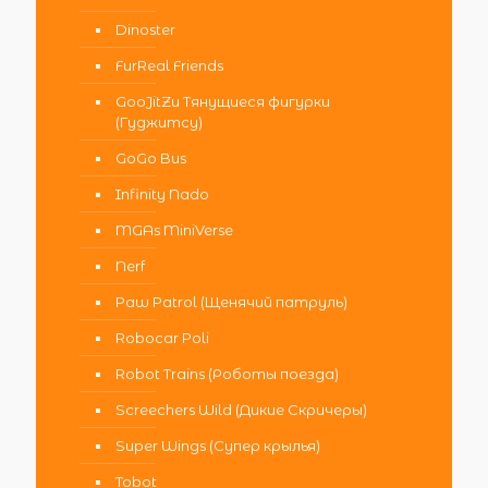
Dinoster
FurReal Friends
GooJitZu Тянущиеся фигурки
(Гуджитсу)
GoGo Bus
Infinity Nado
MGAs MiniVerse
Nerf
Paw Patrol (Щенячий патруль)
Robocar Poli
Robot Trains (Роботы поезда)
Screechers Wild (Дикие Скричеры)
Super Wings (Супер крылья)
Tobot