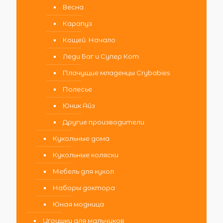
Весна
Карапуз
Кощей. Начало
Леди Баг и Супер Кот
Плачущие младенцы Crybabies
Полесье
Юник Айз
Другие производители
Кукольные дома
Кукольные коляски
Мебель для кукол
Наборы доктора
Юная модница
Игрушки для мальчиков