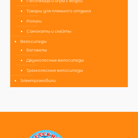
Песочницы и игры с водой
Товары для пляжного отдыха
Ролики
Самокаты и скейты
Велосипеды
Беговелы
Двухколесные велосипеды
Трехколесные велосипеды
Электромобили