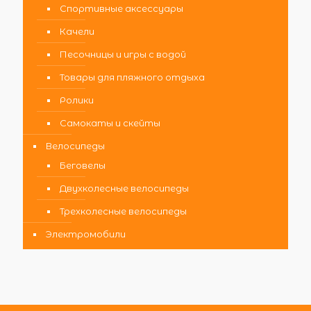
Спортивные аксессуары
Качели
Песочницы и игры с водой
Товары для пляжного отдыха
Ролики
Самокаты и скейты
Велосипеды
Беговелы
Двухколесные велосипеды
Трехколесные велосипеды
Электромобили