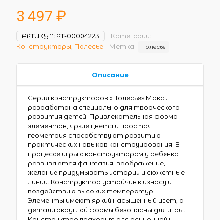
3 497
₽
АРТИКУЛ:
РТ-00004223
Категории:
Конструкторы
,
Полесье
Метка:
Полесье
Описание
Серия конструкторов «Полесье» Макси
разработана специально для творческого
развития детей. Привлекательная форма
элементов, яркие цвета и простая
геометрия способствуют развитию
практических навыков конструирования. В
процессе игры с конструктором у ребёнка
развиваются фантазия, воображение,
желание придумывать истории и сюжетные
линии. Конструктор устойчив к износу и
воздействию высоких температур.
Элементы имеют яркий насыщенный цвет, а
детали округлой формы безопасны для игры.
Конструктор подходит для одиночной и