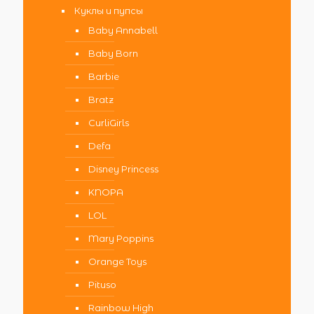
Куклы и пупсы
Baby Annabell
Baby Born
Barbie
Bratz
CurliGirls
Defa
Disney Princess
KNOPA
LOL
Mary Poppins
Orange Toys
Pituso
Rainbow High