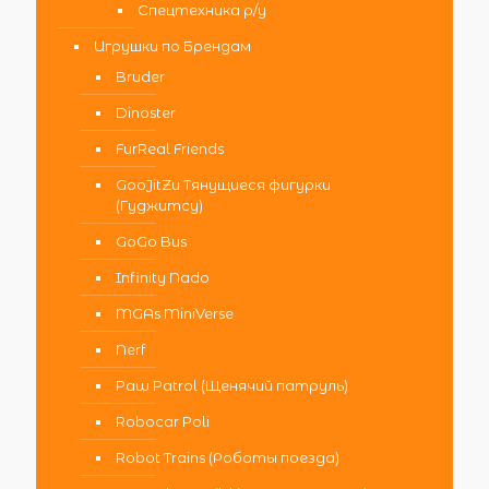
Спецтехника р/у
Игрушки по Брендам
Bruder
Dinoster
FurReal Friends
GooJitZu Тянущиеся фигурки
(Гуджитсу)
GoGo Bus
Infinity Nado
MGAs MiniVerse
Nerf
Paw Patrol (Щенячий патруль)
Robocar Poli
Robot Trains (Роботы поезда)