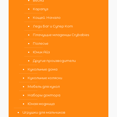
Весна
Карапуз
Кощей. Начало
Леди Баг и Супер Кот
Плачущие младенцы Crybabies
Полесье
Юник Айз
Другие производители
Кукольные дома
Кукольные коляски
Мебель для кукол
Наборы доктора
Юная модница
Игрушки для мальчиков