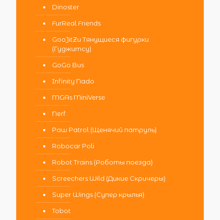
Dinoster
FurReal Friends
GooJitZu Тянущиеся фигурки
(Гуджитсу)
GoGo Bus
Infinity Nado
MGAs MiniVerse
Nerf
Paw Patrol (Щенячий патруль)
Robocar Poli
Robot Trains (Роботы поезда)
Screechers Wild (Дикие Скричеры)
Super Wings (Супер крылья)
Tobot