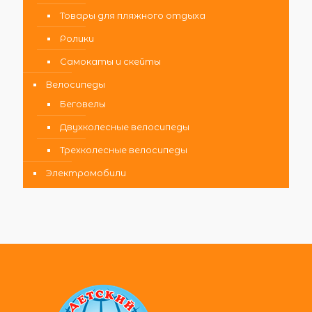
Товары для пляжного отдыха
Ролики
Самокаты и скейты
Велосипеды
Беговелы
Двухколесные велосипеды
Трехколесные велосипеды
Электромобили