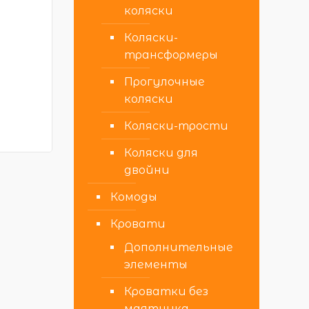
коляски
Коляски-
трансформеры
Прогулочные
коляски
Коляски-трости
Коляски для
двойни
Комоды
Кровати
Дополнительные
элементы
Кроватки без
маятника