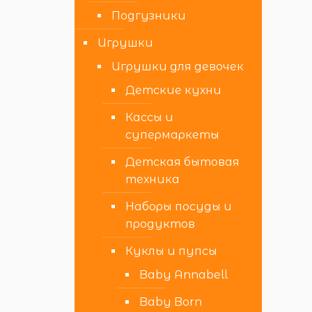
Подгузники
Игрушки
Игрушки для девочек
Детские кухни
Кассы и
супермаркеты
Детская бытовая
техника
Наборы посуды и
продуктов
Куклы и пупсы
Baby Annabell
Baby Born