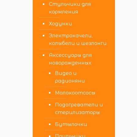
Стульчики для
кормления
Ходунки
Электрокачели,
колыбели и шезлонги
Аксессуары для
новорожденных
Видео и
радионяни
Молокоотсосы
Подогреватели и
стерилизаторы
Бутылочки
Поильники