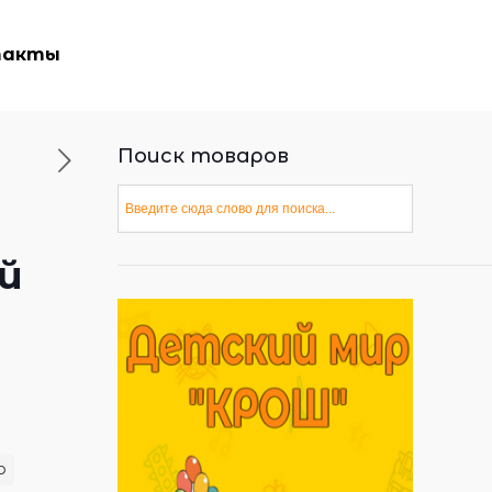
такты
Поиск товаров
й
р