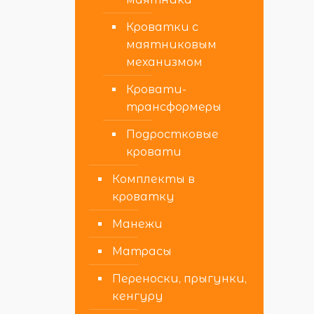
Кроватки с
маятниковым
механизмом
Кровати-
трансформеры
Подростковые
кровати
Комплекты в
кроватку
Манежи
Матрасы
Переноски, прыгунки,
кенгуру