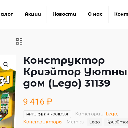
алог
Акции
Новости
О нас
Кон
Конструктор
Криэйтор Уютны
дом (Lego) 31139
9 416
₽
Категории:
Lego
,
АРТИКУЛ:
РТ-00119501
Конструкторы
Метки:
Lego
Криэйто