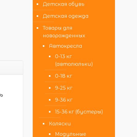
Детская обувь
Детская одежда
Товары для
новорожденных
Автокресла
0-13 кг
(автолюльки)
0-18 кг
9-25 кг
нь
9-36 кг
15-36 кг (бустеры)
а
Коляски
Модульные