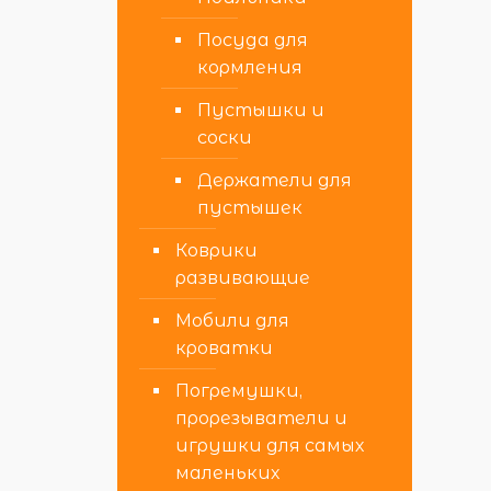
Посуда для
кормления
Пустышки и
соски
Держатели для
пустышек
Коврики
развивающие
Мобили для
кроватки
Погремушки,
прорезыватели и
игрушки для самых
маленьких