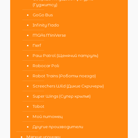
(Гуджитсу)
GoGo Bus
Infinity Nado
MGAs MiniVerse
Nerf
Paw Patrol (Щенячий патруль)
Robocar Poli
Robot Trains (Роботы поезда)
Screechers Wild (Дикие Скричеры)
Super Wings (Супер крылья)
Tobot
Мой питомец
Другие производители
Мягкие игрушки