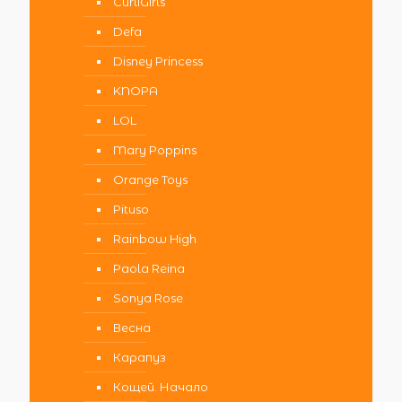
CurliGirls
Defa
Disney Princess
KNOPA
LOL
Mary Poppins
Orange Toys
Pituso
Rainbow High
Paola Reina
Sonya Rose
Весна
Карапуз
Кощей. Начало