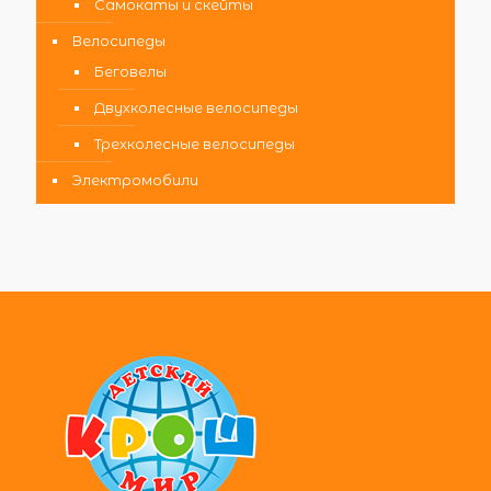
Самокаты и скейты
Велосипеды
Беговелы
Двухколесные велосипеды
Трехколесные велосипеды
Электромобили