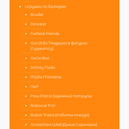
Игрушки по Брендам
Bruder
Dinoster
FurReal Friends
GooJitZu Тянущиеся фигурки
(Гуджитсу)
GoGo Bus
Infinity Nado
MGAs MiniVerse
Nerf
Paw Patrol (Щенячий патруль)
Robocar Poli
Robot Trains (Роботы поезда)
Screechers Wild (Дикие Скричеры)