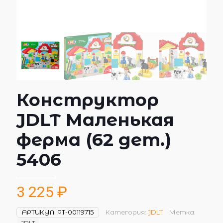
Конструктор
JDLT Маленькая
ферма (62 дет.)
5406
3 225
₽
АРТИКУЛ:
РТ-00119715
Категория:
JDLT
Метка:
JDLT