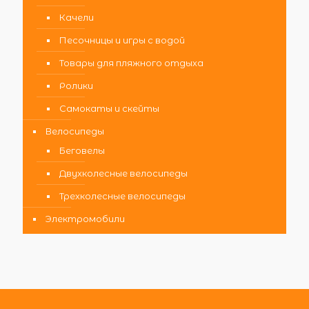
Качели
Песочницы и игры с водой
Товары для пляжного отдыха
Ролики
Самокаты и скейты
Велосипеды
Беговелы
Двухколесные велосипеды
Трехколесные велосипеды
Электромобили