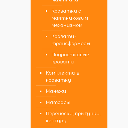
Кроватки с
маятниковым
механизмом
Кровати-
трансформеры
Подростковые
кровати
Комплекты в
кроватку
Манежи
Матрасы
Переноски, прыгунки,
кенгуру