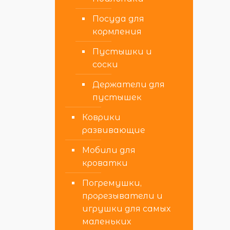
Посуда для
кормления
Пустышки и
соски
Держатели для
пустышек
Коврики
развивающие
Мобили для
кроватки
Погремушки,
прорезыватели и
игрушки для самых
маленьких