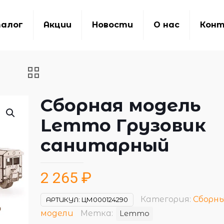
алог
Акции
Новости
О нас
Кон
Сборная модель
Lemmo Грузовик
санитарный
2 265
₽
Категория:
Сборн
АРТИКУЛ:
ЦМ000124290
модели
Метка:
Lemmo