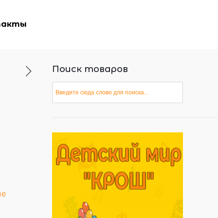
такты
Поиск товаров
ые