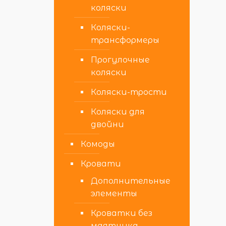
коляски
Коляски-
трансформеры
Прогулочные
коляски
Коляски-трости
Коляски для
двойни
Комоды
Кровати
Дополнительные
элементы
Кроватки без
маятника