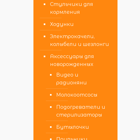
Стульчики для
кормления
Ходунки
Электрокачели,
колыбели и шезлонги
Аксессуары для
новорожденных
Видео и
радионяни
Молокоотсосы
Подогреватели и
стерилизаторы
Бутылочки
Поильники