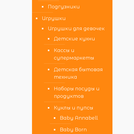
Подгузники
Игрушки
Игрушки для девочек
Детские кухни
Кассы и
супермаркеты
Детская бытовая
техника
Наборы посуды и
продуктов
Куклы и пупсы
Baby Annabell
Baby Born