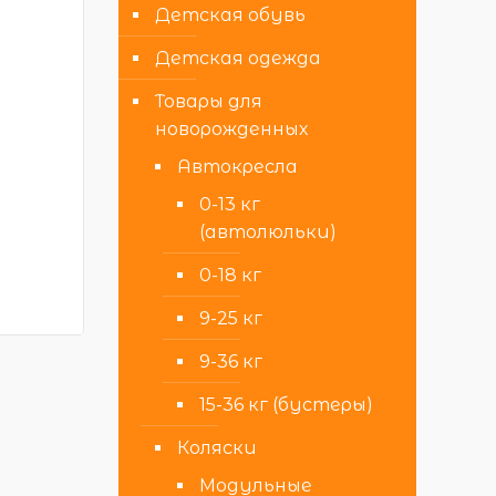
Детская обувь
Детская одежда
Товары для
новорожденных
Автокресла
0-13 кг
(автолюльки)
0-18 кг
9-25 кг
9-36 кг
15-36 кг (бустеры)
Коляски
Модульные