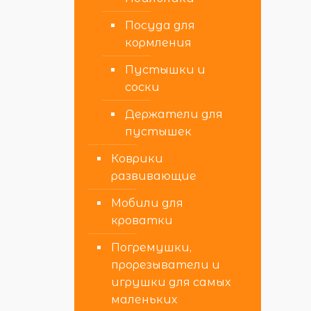
Посуда для
кормления
Пустышки и
соски
Держатели для
пустышек
Коврики
развивающие
Мобили для
кроватки
Погремушки,
прорезыватели и
игрушки для самых
маленьких