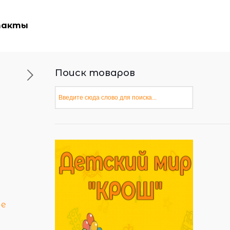
такты
Поиск товаров
ые