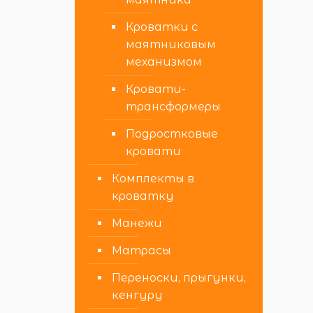
Кроватки с
маятниковым
механизмом
Кровати-
трансформеры
Подростковые
кровати
Комплекты в
кроватку
Манежи
Матрасы
Переноски, прыгунки,
кенгуру