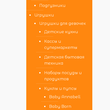
Подгузники
Игрушки
Игрушки для девочек
Детские кухни
Кассы и
супермаркеты
Детская бытовая
техника
Наборы посуды и
продуктов
Куклы и пупсы
Baby Annabell
Baby Born