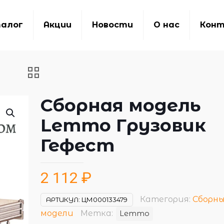
алог
Акции
Новости
О нас
Кон
Сборная модель
Lemmo Грузовик
Гефест
2 112
₽
Категория:
Сборн
АРТИКУЛ:
ЦМ000133479
модели
Метка:
Lemmo