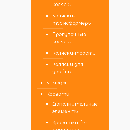
коляски
Коляски-
трансформеры
Прогулочные
коляски
Коляски-трости
Коляски для
двойни
Комоды
Кровати
Дополнительные
элементы
Кроватки без
маятника