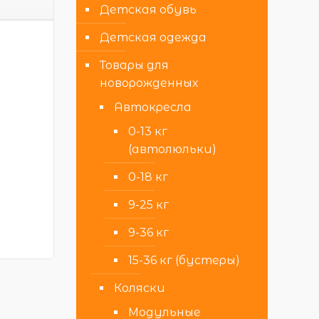
Детская обувь
Детская одежда
Товары для
новорожденных
Автокресла
0-13 кг
(автолюльки)
0-18 кг
9-25 кг
9-36 кг
15-36 кг (бустеры)
Коляски
Модульные