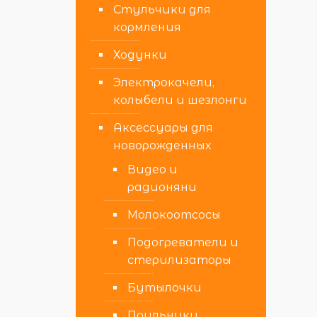
Стульчики для
кормления
Ходунки
Электрокачели,
колыбели и шезлонги
Аксессуары для
новорожденных
Видео и
радионяни
Молокоотсосы
Подогреватели и
стерилизаторы
Бутылочки
Поильники