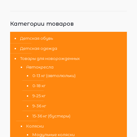
Категории товаров
Детская обувь
Детская одежда
Товары для новорожденных
Автокресла
0-13 кг (автолюльки)
0-18 кг
9-25 кг
9-36 кг
15-36 кг (бустеры)
Коляски
Модульные коляски