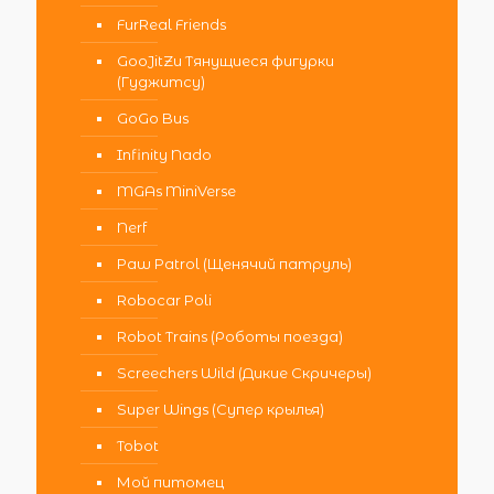
FurReal Friends
GooJitZu Тянущиеся фигурки
(Гуджитсу)
GoGo Bus
Infinity Nado
MGAs MiniVerse
Nerf
Paw Patrol (Щенячий патруль)
Robocar Poli
Robot Trains (Роботы поезда)
Screechers Wild (Дикие Скричеры)
Super Wings (Супер крылья)
Tobot
Мой питомец