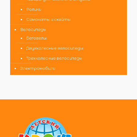
Ролики
Самокаты и скейты
Велосипеды
Беговелы
Двухколесные велосипеды
Трехколесные велосипеды
Электромобили