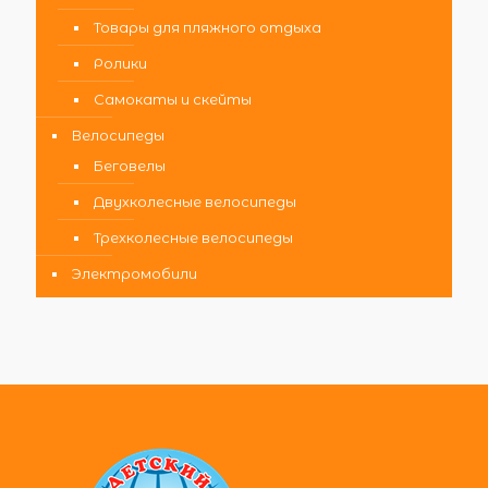
Товары для пляжного отдыха
Ролики
Самокаты и скейты
Велосипеды
Беговелы
Двухколесные велосипеды
Трехколесные велосипеды
Электромобили