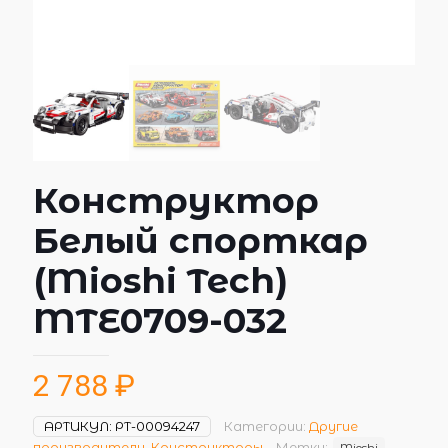
Конструктор
Белый спорткар
(Mioshi Tech)
MTE0709-032
2 788
₽
АРТИКУЛ:
РТ-00094247
Категории:
Другие
производители
,
Конструкторы
Метки:
Mioshi