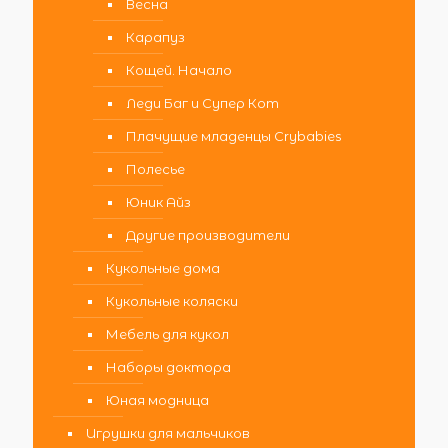
Весна
Карапуз
Кощей. Начало
Леди Баг и Супер Кот
Плачущие младенцы Crybabies
Полесье
Юник Айз
Другие производители
Кукольные дома
Кукольные коляски
Мебель для кукол
Наборы доктора
Юная модница
Игрушки для мальчиков