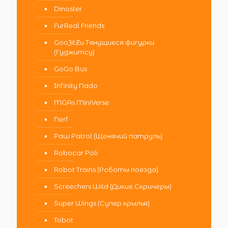
Dinoster
FurReal Friends
GooJitZu Тянущиеся фигурки
(Гуджитсу)
GoGo Bus
Infinity Nado
MGAs MiniVerse
Nerf
Paw Patrol (Щенячий патруль)
Robocar Poli
Robot Trains (Роботы поезда)
Screechers Wild (Дикие Скричеры)
Super Wings (Супер крылья)
Tobot