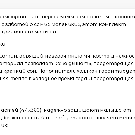
 комфорта с универсальным комплектом в крова
й с заботой о самых маленьких, этот комплект
грез вашего малыша.
жи
 сатин, дарящий невероятную мягкость и нежно
атериал позволяет коже дышать, предотвращая
 и крепкий сон. Наполнитель холлкон гарантируе
яя тепло в холодное время года и предотвращая
 частей (44х360), надежно защищают малыша от
. Двухсторонний цвет бортиков позволяет меня
нию.