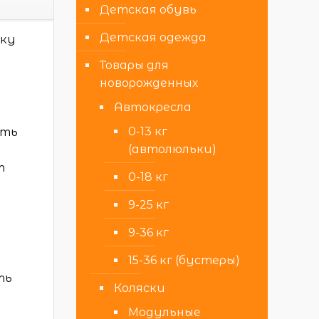
Детская обувь
Детская одежда
тку
Товары для
новорожденных
Автокресла
0-13 кг
сть
(автолюльки)
т
0-18 кг
9-25 кг
9-36 кг
15-36 кг (бустеры)
ть
Коляски
Модульные