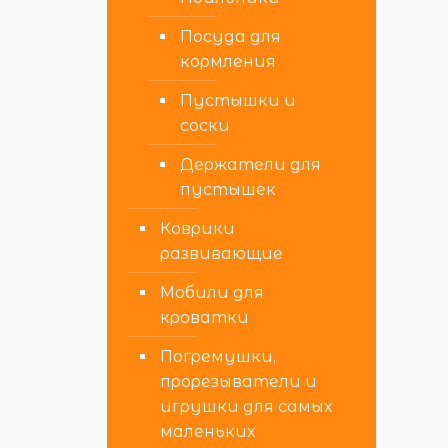
Посуда для
кормления
Пустышки и
соски
Держатели для
пустышек
Коврики
развивающие
Мобили для
кроватки
Погремушки,
прорезыватели и
игрушки для самых
маленьких