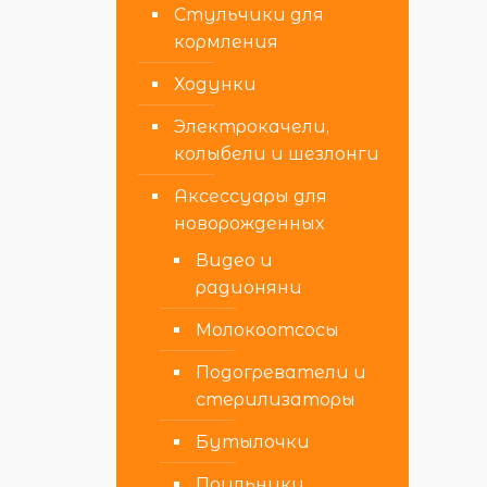
Стульчики для
кормления
Ходунки
Электрокачели,
колыбели и шезлонги
Аксессуары для
новорожденных
Видео и
радионяни
Молокоотсосы
Подогреватели и
стерилизаторы
Бутылочки
Поильники