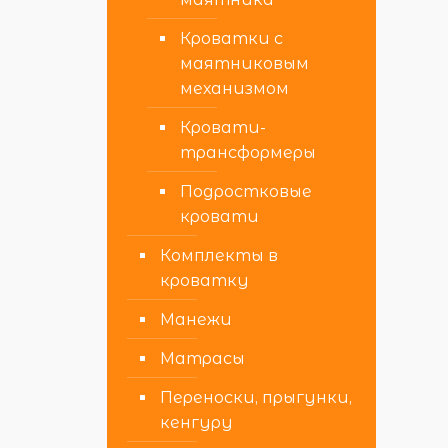
Кроватки с
маятниковым
механизмом
Кровати-
трансформеры
Подростковые
кровати
Комплекты в
кроватку
Манежи
Матрасы
Переноски, прыгунки,
кенгуру