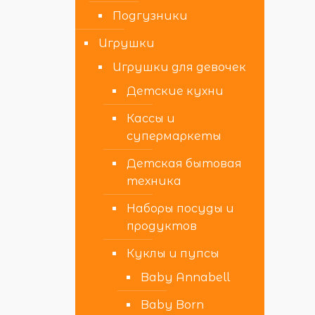
Подгузники
Игрушки
Игрушки для девочек
Детские кухни
Кассы и
супермаркеты
Детская бытовая
техника
Наборы посуды и
продуктов
Куклы и пупсы
Baby Annabell
Baby Born