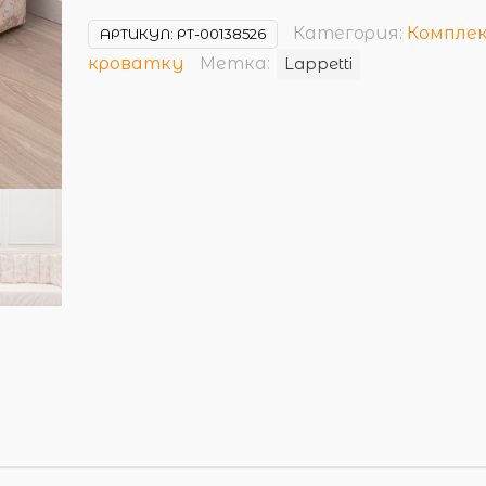
Категория:
Компле
АРТИКУЛ:
РТ-00138526
кроватку
Метка:
Lappetti