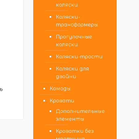
коляски
Коляски-
трансформеры
Прогулочные
коляски
Коляски-трости
Коляски для
двойни
Комоды
ь
Кровати
Дополнительные
элементы
Кроватки без
маятника