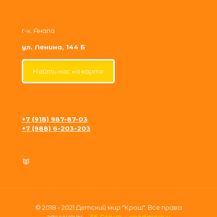
г-к. Анапа
ул. Ленина, 144 Б
Найти нас на карте
+7 (918) 987-87-03
+7 (988) 6-203-203
krosh09@gmail.com
Политика конфиденциальности
© 2018 - 2021 Детский мир "Крош". Все права
защищены.
S5 Group - создание и