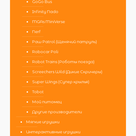
GoGo Bus
Infinity Nado
MGAs MiniVerse
Nerf
Paw Patrol (Щенячий патруль)
Robocar Poli
Robot Trains (Роботы поезда)
Screechers Wild (Дикие Скричеры)
Super Wings (Супер крылья)
Tobot
Мой питомец
Другие производители
Мягкие игрушки
Интерактивные игрушки