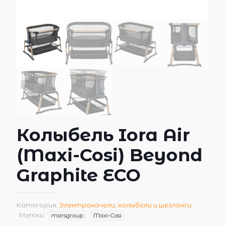
Колыбель Iora Air
(Maxi-Cosi) Beyond
Graphite ECO
Категория:
Электрокачели, колыбели и шезлонги
Метки:
marsgroup
Maxi-Cosi