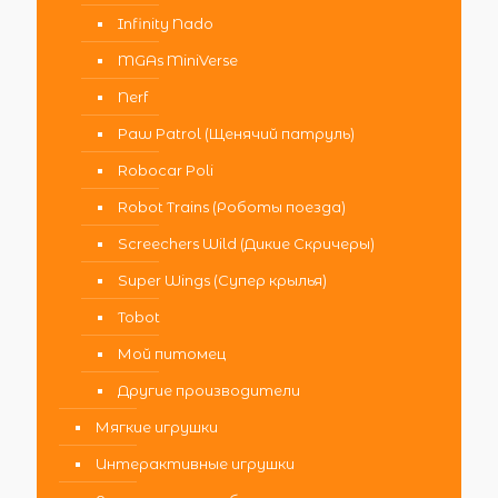
Infinity Nado
MGAs MiniVerse
Nerf
Paw Patrol (Щенячий патруль)
Robocar Poli
Robot Trains (Роботы поезда)
Screechers Wild (Дикие Скричеры)
Super Wings (Супер крылья)
Tobot
Мой питомец
Другие производители
Мягкие игрушки
Интерактивные игрушки