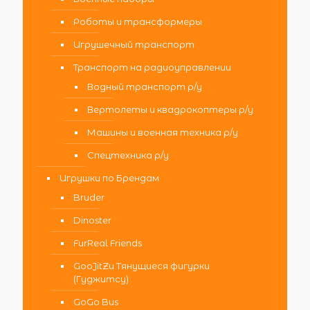
Роботы и трансформеры
Игрушечный транспорт
Транспорт на радиоуправлении
Водный транспорт р/у
Вертолеты и квадрокоптеры р/у
Машины и военная техника р/у
Спецтехника р/у
Игрушки по Брендам
Bruder
Dinoster
FurReal Friends
GooJitZu Тянущиеся фигурки
(Гуджитсу)
GoGo Bus