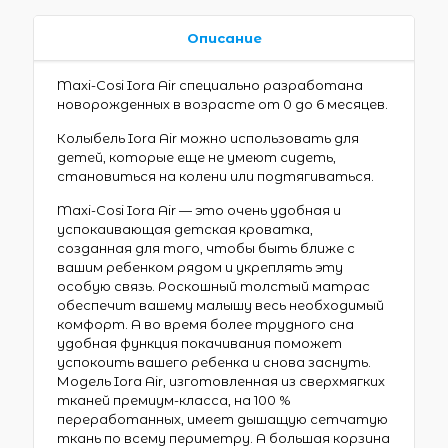
Описание
Maxi-Cosi Iora Air специально разработана
новорожденных в возрасте от 0 до 6 месяцев.
Колыбель Iora Air можно использовать для
детей, которые еще не умеют сидеть,
становиться на колени или подтягиваться.
Maxi-Cosi Iora Air — это очень удобная и
успокаивающая детская кроватка,
созданная для того, чтобы быть ближе с
вашим ребенком рядом и укреплять эту
особую связь. Роскошный толстый матрас
обеспечит вашему малышу весь необходимый
комфорт. А во время более трудного сна
удобная функция покачивания поможет
успокоить вашего ребенка и снова заснуть.
Модель Iora Air, изготовленная из сверхмягких
тканей премиум-класса, на 100 %
переработанных, имеет дышащую сетчатую
ткань по всему периметру. А большая корзина