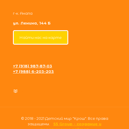
г-к. Анапа
ул. Ленина, 144 Б
Найти нас на карте
+7 (918) 987-87-03
+7 (988) 6-203-203
krosh09@gmail.com
Политика конфиденциальности
© 2018 - 2021 Детский мир "Крош". Все права
защищены.
S5 Group - создание и