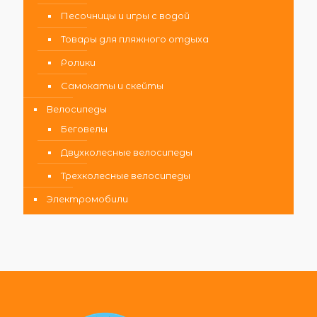
Песочницы и игры с водой
Товары для пляжного отдыха
Ролики
Самокаты и скейты
Велосипеды
Беговелы
Двухколесные велосипеды
Трехколесные велосипеды
Электромобили