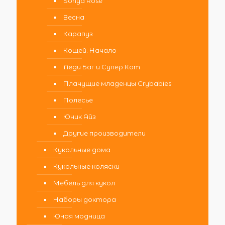
Sonya Rose
Весна
Карапуз
Кощей. Начало
Леди Баг и Супер Кот
Плачущие младенцы Crybabies
Полесье
Юник Айз
Другие производители
Кукольные дома
Кукольные коляски
Мебель для кукол
Наборы доктора
Юная модница