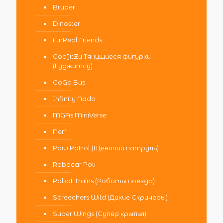
Bruder
Dinoster
FurReal Friends
GooJitZu Тянущиеся фигурки
(Гуджитсу)
GoGo Bus
Infinity Nado
MGAs MiniVerse
Nerf
Paw Patrol (Щенячий патруль)
Robocar Poli
Robot Trains (Роботы поезда)
Screechers Wild (Дикие Скричеры)
Super Wings (Супер крылья)