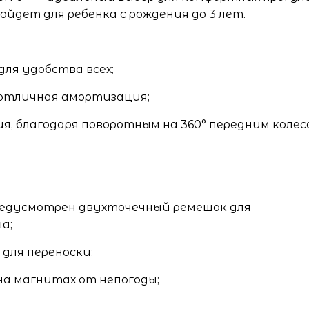
йдет для ребенка с рождения до 3 лет.
для удобства всех;
 отличная амортизация;
, благодаря поворотным на 360° передним колес
редусмотрен двухточечный ремешок для
а;
для переноски;
а магнитах от непогоды;