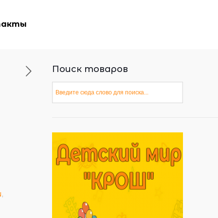
такты
Поиск товаров
и
,