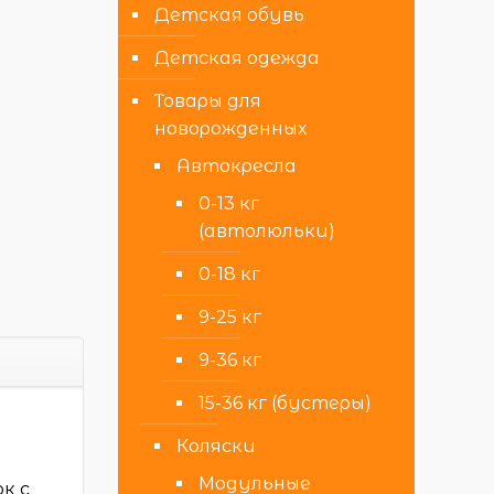
Детская обувь
Детская одежда
Товары для
новорожденных
Автокресла
0-13 кг
(автолюльки)
0-18 кг
9-25 кг
9-36 кг
15-36 кг (бустеры)
Коляски
Модульные
к c