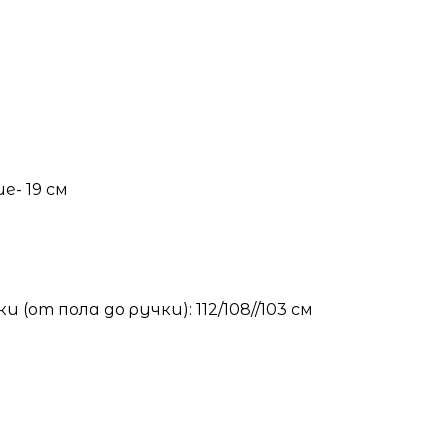
е- 19 см
от пола до ручки): 112/108//103 см