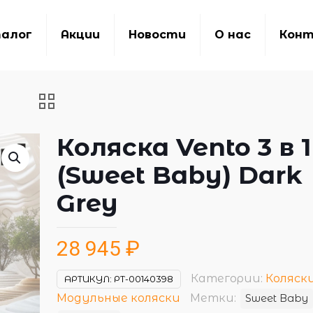
алог
Акции
Новости
О нас
Кон
Коляска Vento 3 в 1
(Sweet Baby) Dark
Grey
28 945
₽
Категории:
Коляск
АРТИКУЛ:
РТ-00140398
Модульные коляски
Метки:
Sweet Baby