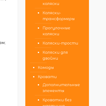
коляски
Коляски-
трансформеры
Прогулочные
коляски
ам;
Коляски-трости
Коляски для
двойни
Комоды
Кровати
Дополнительные
элементы
Кроватки без
маятника