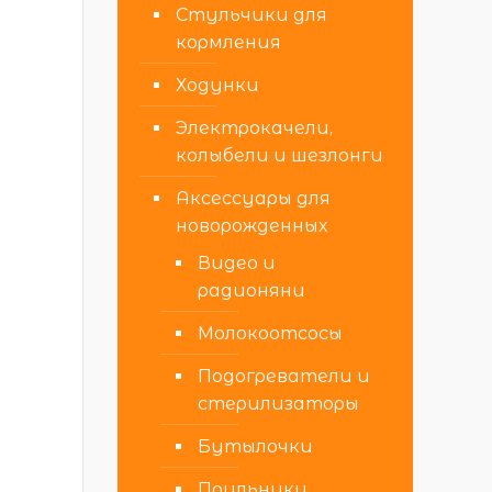
Стульчики для
кормления
Ходунки
Электрокачели,
колыбели и шезлонги
Аксессуары для
новорожденных
Видео и
радионяни
Молокоотсосы
Подогреватели и
стерилизаторы
Бутылочки
Поильники