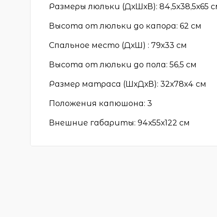
Размеры люльки (ДхШхВ): 84,5х38,5х65 
Высота от люльки до капора: 62 см
Спальное место (ДхШ) : 79х33 см
Высота от люльки до пола: 56,5 см
Размер матраса (ШхДхВ): 32х78х4 см
Положения капюшона: 3
Внешние габариты: 94х55х122 см