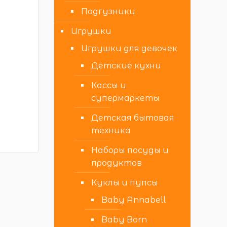
Подгузники
Игрушки
Игрушки для девочек
Детские кухни
Кассы и
супермаркеты
Детская бытовая
техника
Наборы посуды и
продуктов
Куклы и пупсы
Baby Annabell
Baby Born