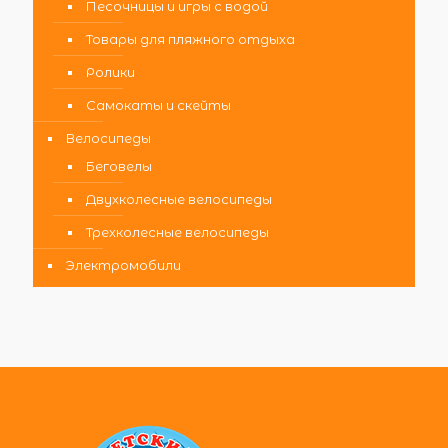
Песочницы и игры с водой
Товары для пляжного отдыха
Ролики
Самокаты и скейты
Велосипеды
Беговелы
Двухколесные велосипеды
Трехколесные велосипеды
Электромобили