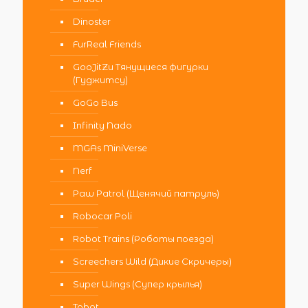
Dinoster
FurReal Friends
GooJitZu Тянущиеся фигурки
(Гуджитсу)
GoGo Bus
Infinity Nado
MGAs MiniVerse
Nerf
Paw Patrol (Щенячий патруль)
Robocar Poli
Robot Trains (Роботы поезда)
Screechers Wild (Дикие Скричеры)
Super Wings (Супер крылья)
Tobot