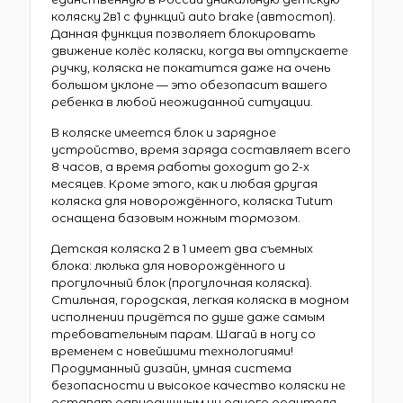
коляску 2в1 с функций auto brake (автостоп).
Данная функция позволяет блокировать
движение колёс коляски, когда вы отпускаете
ручку, коляска не покатится даже на очень
большом уклоне — это обезопасит вашего
ребенка в любой неожиданной ситуации.
В коляске имеется блок и зарядное
устройство, время заряда составляет всего
8 часов, а время работы доходит до 2-х
месяцев. Кроме этого, как и любая другая
коляска для новорождённого, коляска Tutum
оснащена базовым ножным тормозом.
Детская коляска 2 в 1 имеет два съемных
блока: люлька для новорождённого и
прогулочный блок (прогулочная коляска).
Стильная, городская, легкая коляска в модном
исполнении придётся по душе даже самым
требовательным парам. Шагай в ногу со
временем с новейшими технологиями!
Продуманный дизайн, умная система
безопасности и высокое качество коляски не
оставят равнодушным ни одного родителя.