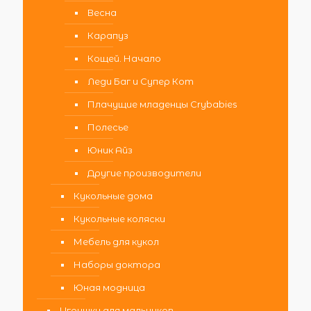
Весна
Карапуз
Кощей. Начало
Леди Баг и Супер Кот
Плачущие младенцы Crybabies
Полесье
Юник Айз
Другие производители
Кукольные дома
Кукольные коляски
Мебель для кукол
Наборы доктора
Юная модница
Игрушки для мальчиков