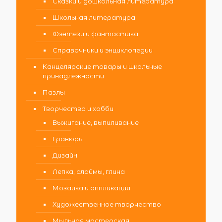
Сказки и дошкольная литература
Школьная литература
Фэнтези и фантастика
Справочники и энциклопедии
Канцелярские товары и школьные
принадлежности
Пазлы
Творчество и хобби
Выжигание, выпиливание
Гравюры
Дизайн
Лепка, слаймы, глина
Мозаика и аппликация
Художественное творчество
Мыльная мастерская