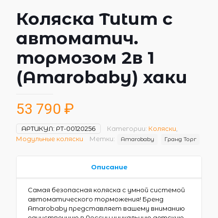
Коляска Tutum с
автоматич.
тормозом 2в 1
(Amarobaby) хаки
53 790
₽
АРТИКУЛ:
РТ-00120256
Категории:
Коляски
,
Модульные коляски
Метки:
Amarobaby
Гранд Торг
Описание
Самая безопасная коляска с умной системой
автоматического торможения! Бренд
Amarobaby представляет вашему вниманию
единственную в России уникальную детскую