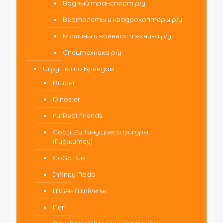
Водный транспорт р/у
Вертолеты и квадрокоптеры р/у
Машины и военная техника р/у
Спецтехника р/у
Игрушки по Брендам
Bruder
Dinoster
FurReal Friends
GooJitZu Тянущиеся фигурки
(Гуджитсу)
GoGo Bus
Infinity Nado
MGAs MiniVerse
Nerf