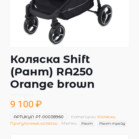
Коляска Shift
(Рант) RA250
Orange brown
9 100
₽
АРТИКУЛ:
РТ-00038960
Категории:
Коляски
,
Прогулочные коляски
Метки:
Рант
Рант трейд