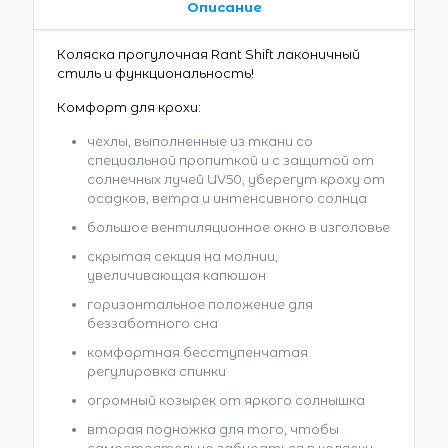
Описание
Коляска прогулочная Rant Shift лаконичный
стиль и функциональность!
Комфорт для крохи:
чехлы, выполненные из ткани со
специальной пропиткой и с защитой от
солнечных лучей UV50, уберегут кроху от
осадков, ветра и интенсивного солнца
большое вентиляционное окно в изголовье
скрытая секция на молнии,
увеличивающая капюшон
горизонтальное положение для
беззаботного сна
комфортная бесступенчатая
регулировка спинки
огромный козырек от яркого солнышка
вторая подножка для того, чтобы
самостоятельно забираться в коляску