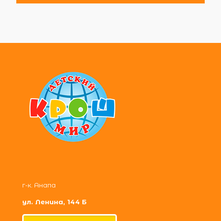
г-к. Анапа
ул. Ленина, 144 Б