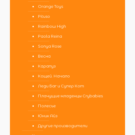
Orange Toys
Pituso
Rainbow High
Paola Reina
Sonya Rose
Весна
Карапуз
Кощей. Начало
Леди Баг и Супер Кот
Плачущие младенцы Crybabies
Полесье
Юник Айз
Другие производители