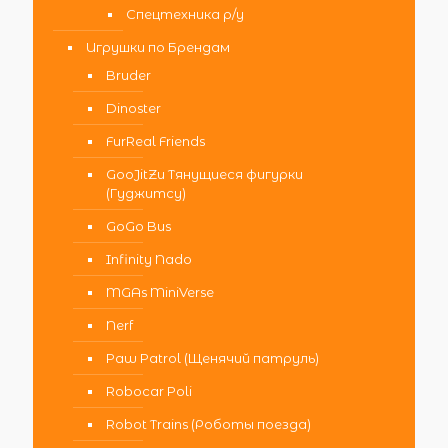
Спецтехника р/у
Игрушки по Брендам
Bruder
Dinoster
FurReal Friends
GooJitZu Тянущиеся фигурки
(Гуджитсу)
GoGo Bus
Infinity Nado
MGAs MiniVerse
Nerf
Paw Patrol (Щенячий патруль)
Robocar Poli
Robot Trains (Роботы поезда)