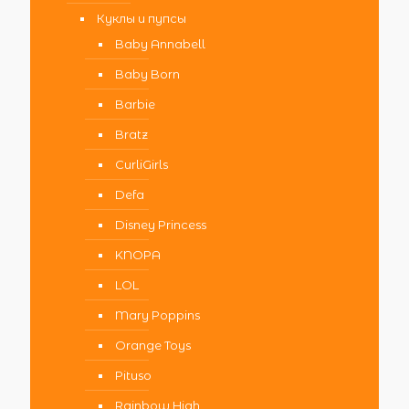
Куклы и пупсы
Baby Annabell
Baby Born
Barbie
Bratz
CurliGirls
Defa
Disney Princess
KNOPA
LOL
Mary Poppins
Orange Toys
Pituso
Rainbow High