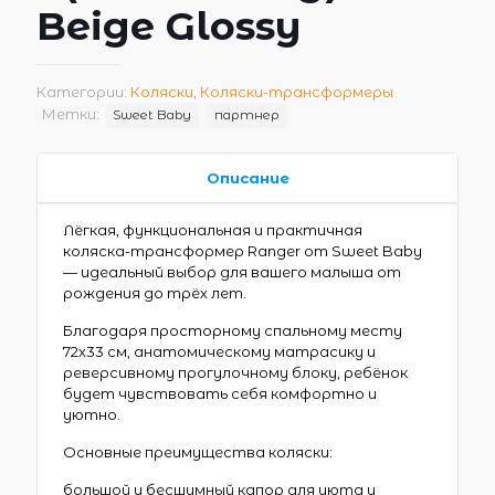
Beige Glossy
Категории:
Коляски
,
Коляски-трансформеры
Метки:
Sweet Baby
партнер
Описание
Лёгкая, функциональная и практичная
коляска-трансформер Ranger от Sweet Baby
— идеальный выбор для вашего малыша от
рождения до трёх лет.
Благодаря просторному спальному месту
72х33 см, анатомическому матрасику и
реверсивному прогулочному блоку, ребёнок
будет чувствовать себя комфортно и
уютно.
Основные преимущества коляски:
большой и бесшумный капор для уюта и