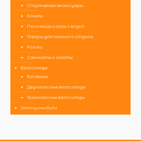
Спортивные аксессуары
Качели
Песочницы и игры с водой
Товары для пляжного отдыха
Ролики
Самокаты и скейты
Велосипеды
Беговелы
Двухколесные велосипеды
Трехколесные велосипеды
Электромобили