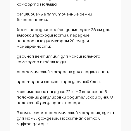
комфорта малыша;
регулируемые пятиточечные ремни
безопасности;
большие задние колёса диаметром 28 см для
высокой проходимости и передние
поворотные диаметром 20 см для
манёвренности;
двойная вентиляция для максимального
комфорта в тёплые дни;
анатомический матрасик для сладких снов;
просторная люлька и прогулочный блок;
максимальная нагрузка 22 кг + 3 кг корзина;6
положений регулировки родительской ручки;8
положений регулировки капора.
В комплекте: анатомический матрасик, сумка
для мамы, дождевик, москитная сетка и
муфта для рук.