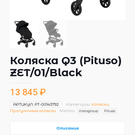
Коляска Q3 (Pituso)
ZET/01/Black
13 845
₽
АРТИКУЛ:
РТ-00145792
Категории:
Коляски
,
Прогулочные коляски
Метки:
marsgroup
Pituso
Описание