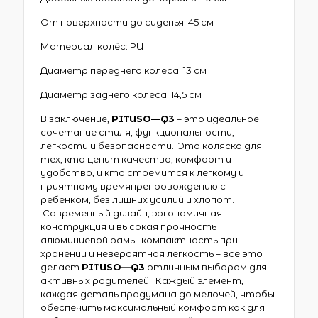
От поверхности до сиденья: 45 см
Материал колёс: PU
Диаметр переднего колеса: 13 см
Диаметр заднего колеса: 14,5 см
В заключение,
PITUSO
—
Q
3
– это идеальное
сочетание стиля, функциональности,
легкости и безопасности. Это коляска для
тех, кто ценит качество, комфорт и
удобство, и кто стремится к легкому и
приятному времяпрепровождению с
ребенком, без лишних усилий и хлопот.
Современный дизайн, эргономичная
конструкция и высокая прочность
алюминиевой рамы. компактность при
хранении и невероятная легкость – все это
делает
PITUSO
—
Q
3
отличным выбором для
активных родителей. Каждый элемент,
каждая деталь продумана до мелочей, чтобы
обеспечить максимальный комфорт как для