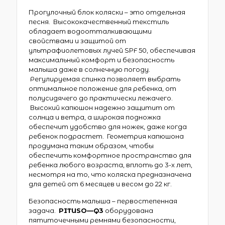
Прогулочный блок коляски – это отдельная
песня. Высококачественный текстиль
обладает водоотталкивающими
свойствами и защитой от
ультрафиолетовых лучей SPF 50, обеспечивая
максимальный комфорт и безопасность
малыша даже в солнечную погоду.
Регулируемая спинка позволяет выбрать
оптимальное положение для ребенка, от
полусидячего до практически лежачего.
Высокий капюшон надежно защитит от
солнца и ветра, а широкая подножка
обеспечит удобство для ножек, даже когда
ребенок подрастет. Геометрия капюшона
продумана таким образом, чтобы
обеспечить комфортное пространство для
ребенка любого возраста, вплоть до 3-х лет,
несмотря на то, что коляска предназначена
для детей от 6 месяцев и весом до 22 кг.
Безопасность малыша – первостепенная
задача.
PITUSO
—
Q
3
оборудована
пятиточечными ремнями безопасности,