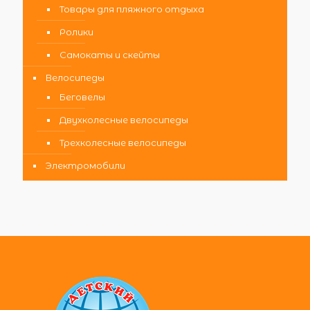
Товары для пляжного отдыха
Ролики
Самокаты и скейты
Велосипеды
Беговелы
Двухколесные велосипеды
Трехколесные велосипеды
Электромобили