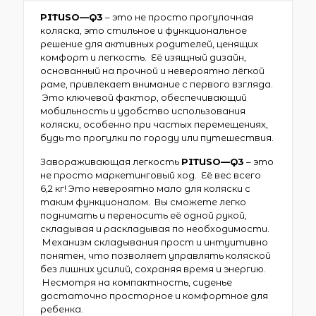
PITUSO
—
Q
3
– это не просто прогулочная
коляска, это стильное и функциональное
решение для активных родителей, ценящих
комфорт и легкость. Её изящный дизайн,
основанный на прочной и невероятно лёгкой
раме, привлекает внимание с первого взгляда.
Это ключевой фактор, обеспечивающий
мобильность и удобство использования
коляски, особенно при частых перемещениях,
будь то прогулки по городу или путешествия.
Завораживающая легкость
PITUSO
—
Q
3
– это
не просто маркетинговый ход. Её вес всего
6,2 кг! Это невероятно мало для коляски с
таким функционалом. Вы сможете легко
поднимать и переносить её одной рукой,
складывая и раскладывая по необходимости.
Механизм складывания прост и интуитивно
понятен, что позволяет управлять коляской
без лишних усилий, сохраняя время и энергию.
Несмотря на компактность, сиденье
достаточно просторное и комфортное для
ребенка.