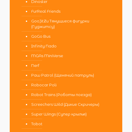
Dinoster
FurReal Friends
GooJitZu Тянущиеся фигурки
(Гуджитсу)
GoGo Bus
Infinity Nado
MGAs MiniVerse
Nerf
Paw Patrol (Щенячий патруль)
Robocar Poli
Robot Trains (Роботы поезда)
Screechers Wild (Дикие Скричеры)
Super Wings (Супер крылья)
Tobot