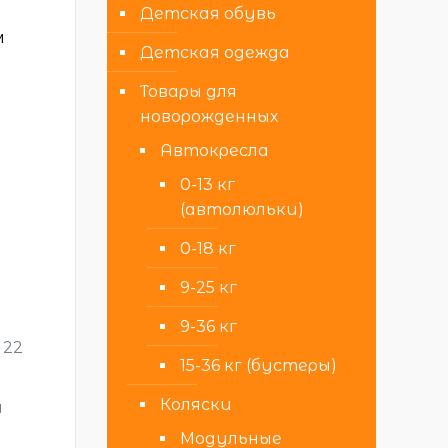
Детская обувь
м
Детская одежда
Товары для
новорожденных
Автокресла
0-13 кг
(автолюльки)
0-18 кг
9-25 кг
9-36 кг
 22
15-36 кг (бустеры)
Коляски
й
Модульные