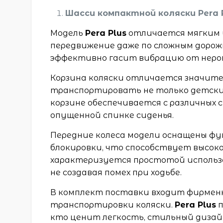
Шасси компактной коляски Pera 
Модель
Pera Plus
отличается мягким 
передвижение даже по сложным доро
эффективно гасит вибрацию от неров
Корзина коляски отличается значит
транспортировать не только детские
корзине обеспечивается с различных 
опущенной спинке сиденья.
Передние колеса модели оснащены фу
блокировки, что способствует высок
характеризуется простотой использ
не создавая помех при ходьбе.
В комплект поставки входит фирменн
транспортировки коляски.
Pera Plus
п
кто ценит легкость, стильный дизай