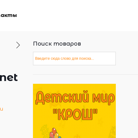
такты
Поиск товаров
net
ки