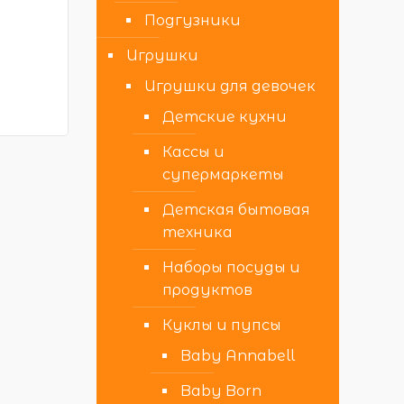
Подгузники
Игрушки
Игрушки для девочек
Детские кухни
Кассы и
супермаркеты
Детская бытовая
техника
Наборы посуды и
продуктов
Куклы и пупсы
Baby Annabell
Baby Born