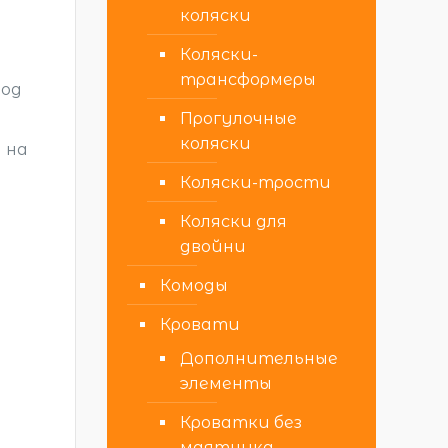
коляски
Коляски-
трансформеры
под
Прогулочные
коляски
 на
Коляски-трости
Коляски для
двойни
Комоды
Кровати
Дополнительные
элементы
Кроватки без
маятника