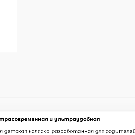
льтрасовременная
и ультраудобная
 детская коляска, разработанная для родителей