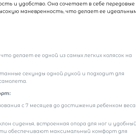
сть и удобство. Она сочетает в себе передовые
высокую маневренность, что делает ее идеальны
, что делает ее одной из самых легких колясок на
итанные секунды одной рукой и подходит для
самолета.
орт:
зования с 7 месяцев до достижения ребенком веса
он сиденья, встроенная опора для ног и удобны
ти обеспечивают максимальный комфорт для