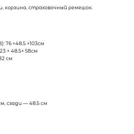
и, корзина, страховочный ремешок.
): 76 ×48.5 ×103см
23 × 48.5× 58см
 82 см
м, сзади — 48.5 см