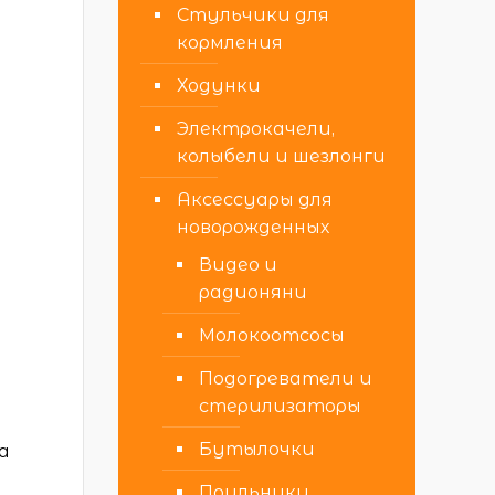
Стульчики для
кормления
Ходунки
Электрокачели,
колыбели и шезлонги
Аксессуары для
новорожденных
Видео и
радионяни
Молокоотсосы
Подогреватели и
стерилизаторы
Бутылочки
на
Поильники