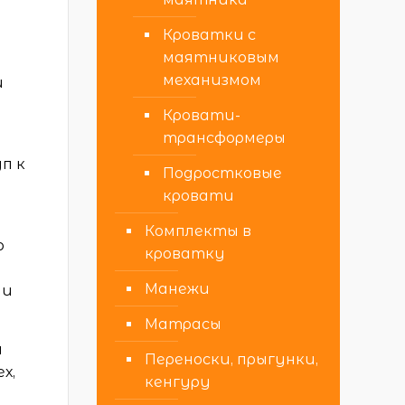
Кроватки с
маятниковым
механизмом
и
Кровати-
трансформеры
п к
Подростковые
кровати
Комплекты в
ю
кроватку
Манежи
 и
Матрасы
и
Переноски, прыгунки,
х,
кенгуру