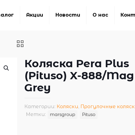
алог
Акции
Новости
О нас
Кон
Коляска Pera Plus
(Pituso) X-888/Mag
Grey
Категории:
Коляски
,
Прогулочные коляс
Метки:
marsgroup
Pituso