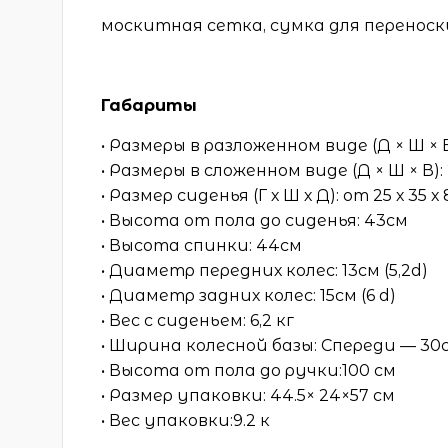
москитная сетка, сумка для переноск
Габариты
• Размеры в разложенном виде (Д × Ш × В
• Размеры в сложенном виде (Д × Ш × В): 
• Размер сиденья (Г х Ш х Д): от 25 х 35 х
• Высота от пола до сиденья: 43см
• Высота спинки: 44см
• Диаметр передних колес: 13см (5,2d)
• Диаметр задних колес: 15см (6 d)
• Вес с сиденьем: 6,2 кг
• Ширина колесной базы: Спереди — 30с
• Высота от пола до ручки:100 см
• Размер упаковки: 44.5× 24×57 см
• Вес упаковки:9.2 к