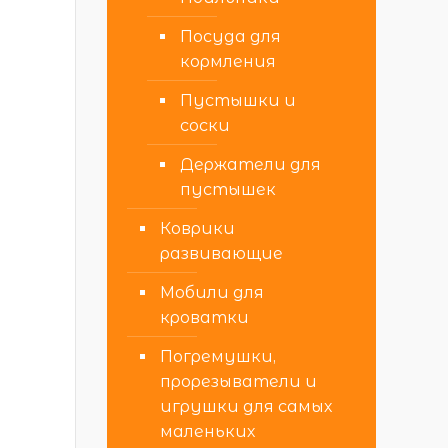
Посуда для
кормления
Пустышки и
соски
Держатели для
пустышек
Коврики
развивающие
Мобили для
кроватки
Погремушки,
прорезыватели и
игрушки для самых
маленьких