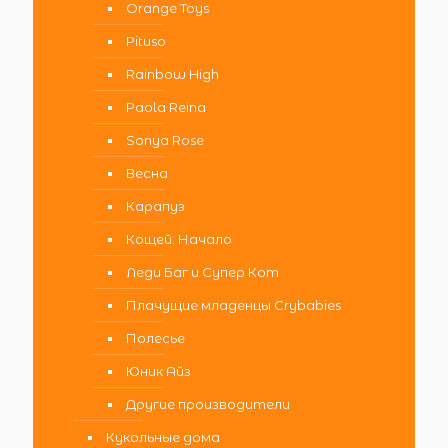
Orange Toys
Pituso
Rainbow High
Paola Reina
Sonya Rose
Весна
Карапуз
Кощей. Начало
Леди Баг и Супер Кот
Плачущие младенцы Crybabies
Полесье
Юник Айз
Другие производители
Кукольные дома