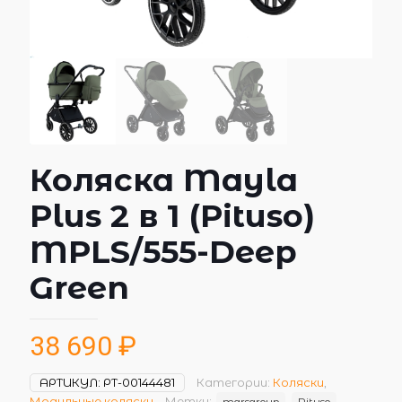
Коляска Mayla
Plus 2 в 1 (Pituso)
MPLS/555-Deep
Green
38 690
₽
АРТИКУЛ:
РТ-00144481
Категории:
Коляски
,
Модульные коляски
Метки:
marsgroup
Pituso