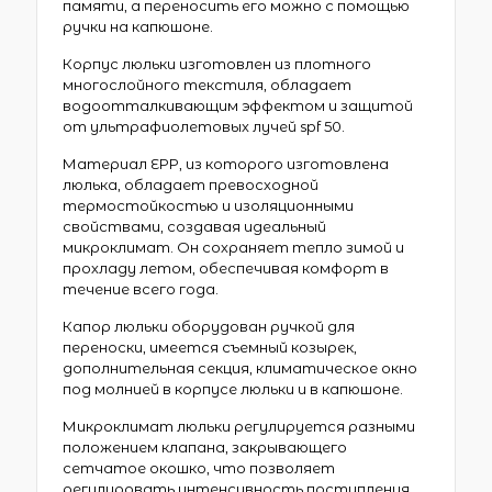
памяти, а переносить его можно с помощью
ручки на капюшоне.
Корпус люльки изготовлен из плотного
многослойного текстиля, обладает
водоотталкивающим эффектом и защитой
от ультрафиолетовых лучей spf 50.
Материал EPP, из которого изготовлена
люлька, обладает превосходной
термостойкостью и изоляционными
свойствами, создавая идеальный
микроклимат. Он сохраняет тепло зимой и
прохладу летом, обеспечивая комфорт в
течение всего года.
Капор люльки оборудован ручкой для
переноски, имеется съемный козырек,
дополнительная секция, климатическое окно
под молнией в корпусе люльки и в капюшоне.
Микроклимат люльки регулируется разными
положением клапана, закрывающего
сетчатое окошко, что позволяет
регулировать интенсивность поступления