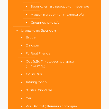
Вертолеты и квадрокоптеры р/у
Машины и военная техника р/у
Спецтехника р/у
Игрушки по Брендам
Bruder
Dinoster
FurReal Friends
GooJitZu Тянущиеся фигурки
(Гуджитсу)
GoGo Bus
Infinity Nado
MGAs MiniVerse
Nerf
Paw Patrol (Щенячий патруль)