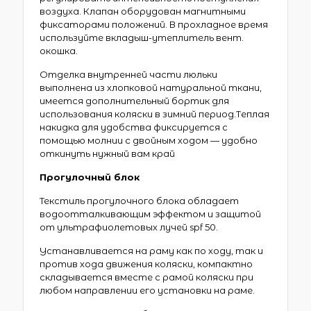
воздуха. Клапан оборудован магнитными
фиксаторами положений. В прохладное время
используйте вкладыш-утеплитель вент.
окошка.
Отделка внутренней части люльки
выполнена из хлопковой натуральной ткани,
имеется дополнительный бортик для
использования коляски в зимний период.Tеплая
накидка для удобства фиксируется с
помощью молнии с двойным ходом — удобно
откинуть нужный вам край
Прогулочный блок
Текстиль прогулочного блока обладает
водоотталкивающим эффектом и защитой
от ультрафиолетовых лучей spf 50.
Устанавливается на раму как по ходу, так и
против хода движения коляски, компактно
складывается вместе с рамой коляски при
любом направлении его установки на раме.