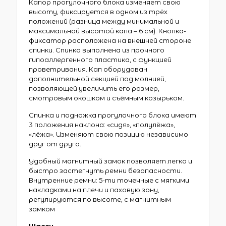
Капор прогулочного блока изменяет свою
высоту, фиксируется в одном из трёх
положений (разница между минимальной и
максимальной высотой капа – 6 см). Кнопка-
фиксатор расположена на внешней стороне
спинки. Спинка выполнена из прочного
гипоаллергенного пластика, с функцией
проветривания. Кап оборудован
дополнительной секцией под молнией,
позволяющей увеличить его размер,
смотровым окошком и съёмным козырьком.
Спинка и подножка прогулочного блока имеют
3 положения наклона: «сидя», «полулёжа»,
«лёжа». Изменяют свою позицию независимо
друг от друга.
Удобный магнитный замок позволяет легко и
быстро застегнуть ремни безопасности.
Внутренние ремни: 5-ти точечные с мягкими
накладками на плечи и паховую зону,
регулируются по высоте, с магнитным
замком
Шасси