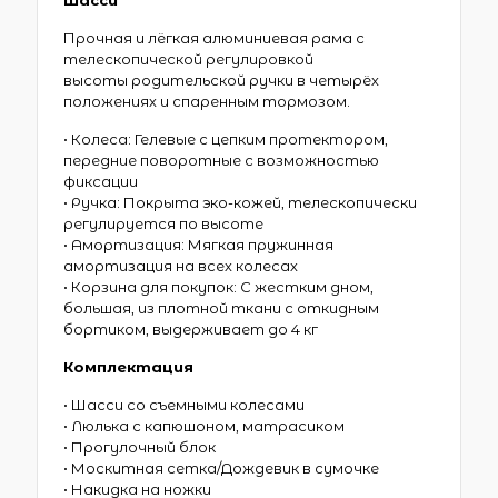
Прочная и лёгкая алюминиевая рама с
телескопической регулировкой
высоты родительской ручки в четырёх
положениях и спаренным тормозом.
• Колеса: Гелевые с цепким протектором,
передние поворотные с возможностью
фиксации
• Ручка: Покрыта эко-кожей, телескопически
регулируется по высоте
• Амортизация: Мягкая пружинная
амортизация на всех колесах
• Корзина для покупок: С жестким дном,
большая, из плотной ткани с откидным
бортиком, выдерживает до 4 кг
Комплектация
• Шасси со съемными колесами
• Люлька с капюшоном, матрасиком
• Прогулочный блок
• Москитная сетка/Дождевик в сумочке
• Накидка на ножки