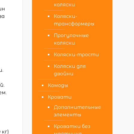
коляски
ин
Коляски-
за
трансформеры
Прогулочные
коляски
Коляски-трости
Коляски для
и.
двойни
й.
Комоды
ем.
Кровати
Дополнительные
элементы
Кроватки без
 кг)
маятника