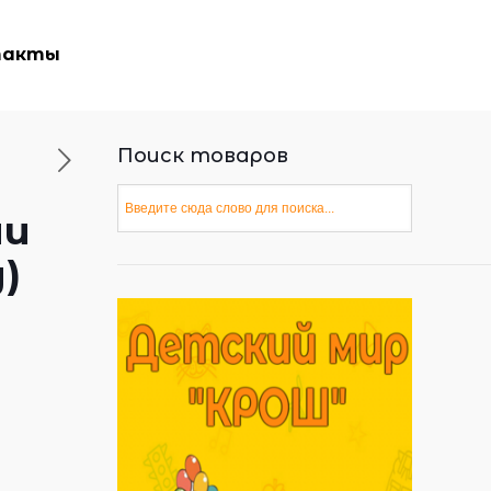
такты
Поиск товаров
ни
)