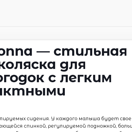
onna — стильная
коляска для
огодок с легким
пактными
улируемых сидения. У каждого малыша будет свое
ающейся спинкой, регулируемой подножкой, бол