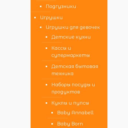
Подгузники
Игрушки
Игрушки для девочек
Детские кухни
Кассы и
супермаркеты
Детская бытовая
техника
Наборы посуды и
продуктов
Куклы и пупсы
Baby Annabell
Baby Born