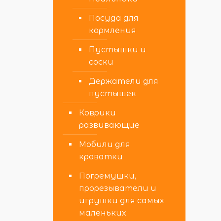
Посуда для
кормления
Пустышки и
соски
Держатели для
пустышек
Коврики
развивающие
Мобили для
кроватки
Погремушки,
прорезыватели и
игрушки для самых
маленьких