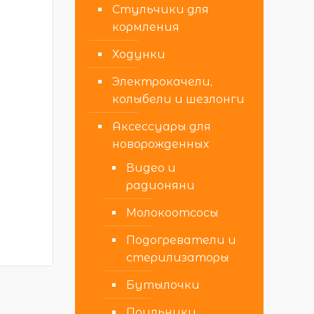
Стульчики для
кормления
Ходунки
Электрокачели,
колыбели и шезлонги
Аксессуары для
новорожденных
Видео и
радионяни
Молокоотсосы
Подогреватели и
стерилизаторы
Бутылочки
Поильники