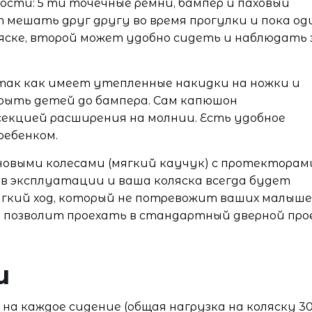
ости: 5 ти точечные ремни, бампер и паховый
 мешать друг другу во время прогулки и пока од
ске, второй может удобно сидеть и наблюдать 
 так как имеет утепленные накидки на ножки и
рыть детей до бампера. Сам капюшон
секцией расширения на молнии. Есть удобное
ребенком.
овыми колесами (мягкий каучук) с протекторам
ы в эксплуатации и ваша коляска всегда будет
мягкий ход, который не потревожит ваших малыше
то позволит проехать в стандартный дверной про
и
г на каждое сидение (общая нагрузка на коляску 30