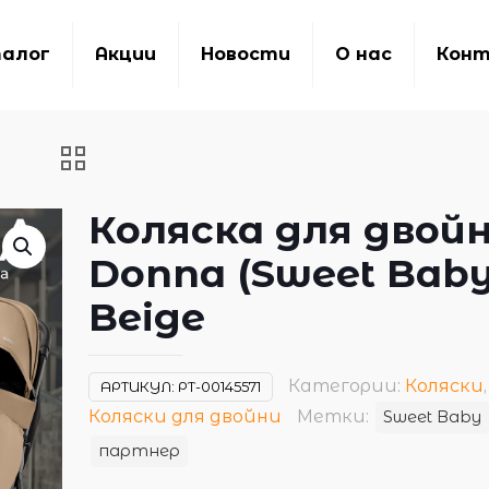
алог
Акции
Новости
О нас
Кон
Коляска для двой
Donna (Sweet Baby
Beige
Категории:
Коляски
,
АРТИКУЛ:
РТ-00145571
Коляски для двойни
Метки:
Sweet Baby
партнер