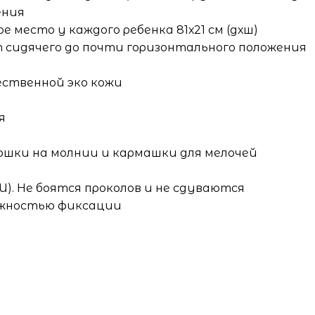
ения
е место у каждого ребенка 81х21 см (дхш)
т сидячего до почти горизонтального положения
чественной эко кожи
я
шки на молнии и кармашки для мелочей
U). Не боятся проколов и не сдуваются
можностью фиксации