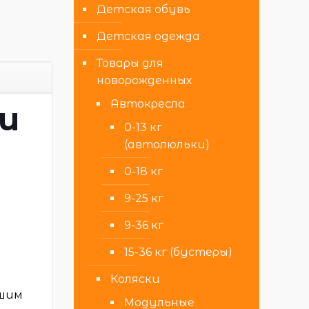
Детская обувь
Детская одежда
Товары для
новорожденных
Автокресла
 и
0-13 кг
(автолюльки)
0-18 кг
9-25 кг
9-36 кг
15-36 кг (бустеры)
Коляски
ьшим
Модульные