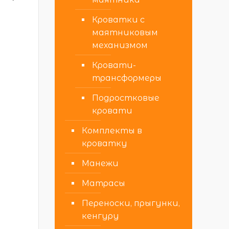
Кроватки с
маятниковым
механизмом
Кровати-
трансформеры
Подростковые
кровати
Комплекты в
кроватку
Манежи
Матрасы
Переноски, прыгунки,
кенгуру