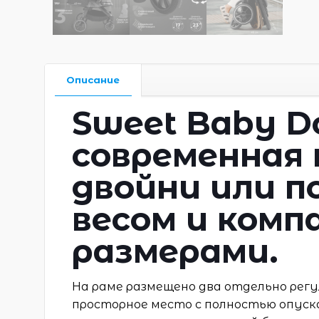
Описание
Sweet Baby D
современная 
двойни или п
весом и ком
размерами.
На раме размещено два отдельно рег
просторное место с полностью опуск