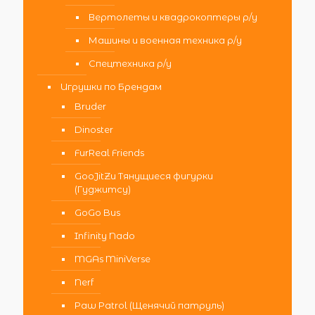
Вертолеты и квадрокоптеры р/у
Машины и военная техника р/у
Спецтехника р/у
Игрушки по Брендам
Bruder
Dinoster
FurReal Friends
GooJitZu Тянущиеся фигурки
(Гуджитсу)
GoGo Bus
Infinity Nado
MGAs MiniVerse
Nerf
Paw Patrol (Щенячий патруль)