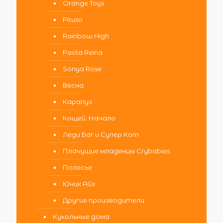
Orange Toys
Pituso
Rainbow High
Paola Reina
Sonya Rose
Весна
Карапуз
Кощей. Начало
Леди Баг и Супер Кот
Плачущие младенцы Crybabies
Полесье
Юник Айз
Другие производители
Кукольные дома