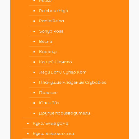
Pituso
Rainbow High
Paola Reina
Sonya Rose
Весна
Карапуз
Кощей. Начало
Леди Баг и Супер Кот
Плачущие младенцы Crybabies
Полесье
Юник Айз
Другие производители
Кукольные дома
Кукольные коляски