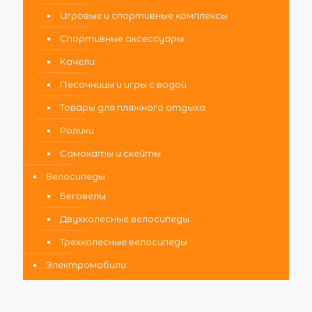
Игровые и спортивные комплексы
Спортивные аксессуары
Качели
Песочницы и игры с водой
Товары для пляжного отдыха
Ролики
Самокаты и скейты
Велосипеды
Беговелы
Двухколесные велосипеды
Трехколесные велосипеды
Электромобили