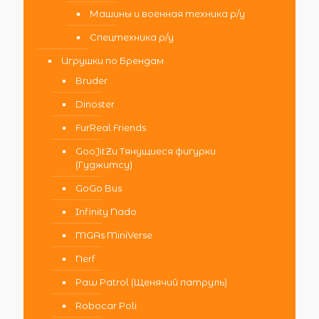
Машины и военная техника р/у
Спецтехника р/у
Игрушки по Брендам
Bruder
Dinoster
FurReal Friends
GooJitZu Тянущиеся фигурки
(Гуджитсу)
GoGo Bus
Infinity Nado
MGAs MiniVerse
Nerf
Paw Patrol (Щенячий патруль)
Robocar Poli