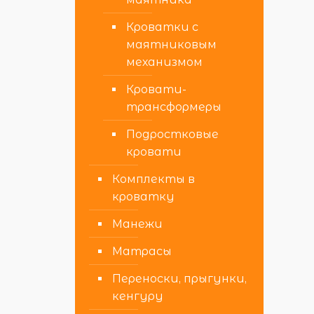
Кроватки с
маятниковым
механизмом
Кровати-
трансформеры
Подростковые
кровати
Комплекты в
кроватку
Манежи
Матрасы
Переноски, прыгунки,
кенгуру