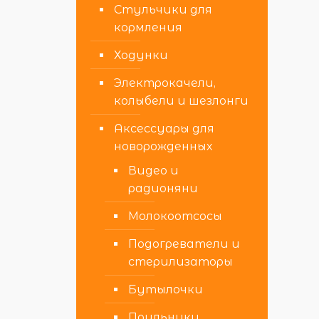
Стульчики для
кормления
Ходунки
Электрокачели,
колыбели и шезлонги
Аксессуары для
новорожденных
Видео и
радионяни
Молокоотсосы
Подогреватели и
стерилизаторы
Бутылочки
Поильники