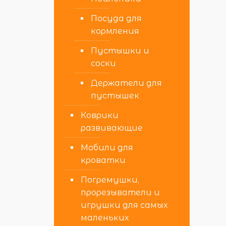
Посуда для
кормления
Пустышки и
соски
Держатели для
пустышек
Коврики
развивающие
Мобили для
кроватки
Погремушки,
прорезыватели и
игрушки для самых
маленьких