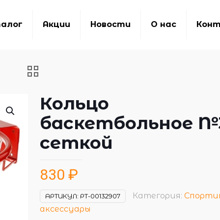
алог
Акции
Новости
О нас
Кон
Кольцо
баскетбольное №
сеткой
830
₽
Категория:
Спорти
АРТИКУЛ:
РТ-00132907
аксессуары