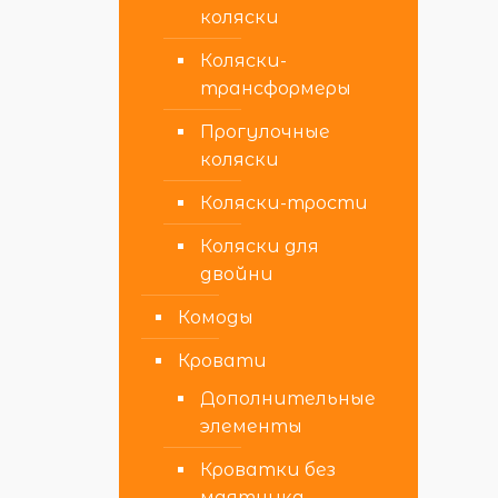
коляски
Коляски-
трансформеры
Прогулочные
коляски
Коляски-трости
Коляски для
двойни
Комоды
Кровати
Дополнительные
элементы
Кроватки без
маятника