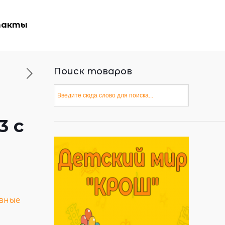
такты
Поиск товаров
3 с
вные