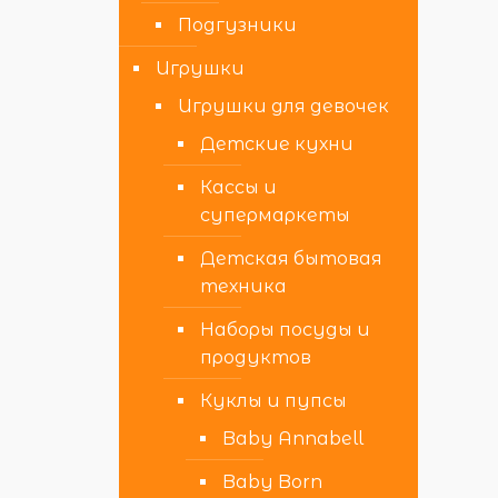
Подгузники
Игрушки
Игрушки для девочек
Детские кухни
Кассы и
супермаркеты
Детская бытовая
техника
Наборы посуды и
продуктов
Куклы и пупсы
Baby Annabell
Baby Born