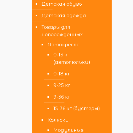
Детская обувь
Детская одежда
Товары для
новорожденных
Автокресла
0-13 кг
(автолюльки)
0-18 кг
9-25 кг
9-36 кг
15-36 кг (бустеры)
Коляски
Модульные