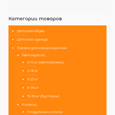
Категории товаров
Детская обувь
Детская одежда
Товары для новорожденных
Автокресла
0-13 кг (автолюльки)
0-18 кг
9-25 кг
9-36 кг
15-36 кг (бустеры)
Коляски
Модульные коляски