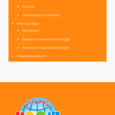
Ролики
Самокаты и скейты
Велосипеды
Беговелы
Двухколесные велосипеды
Трехколесные велосипеды
Электромобили