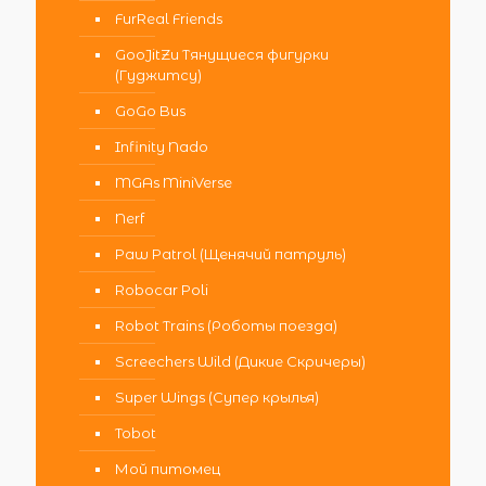
FurReal Friends
GooJitZu Тянущиеся фигурки
(Гуджитсу)
GoGo Bus
Infinity Nado
MGAs MiniVerse
Nerf
Paw Patrol (Щенячий патруль)
Robocar Poli
Robot Trains (Роботы поезда)
Screechers Wild (Дикие Скричеры)
Super Wings (Супер крылья)
Tobot
Мой питомец