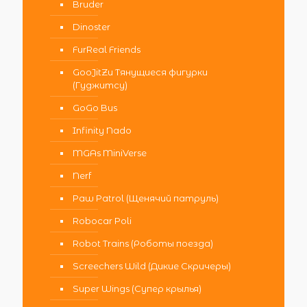
Bruder
Dinoster
FurReal Friends
GooJitZu Тянущиеся фигурки
(Гуджитсу)
GoGo Bus
Infinity Nado
MGAs MiniVerse
Nerf
Paw Patrol (Щенячий патруль)
Robocar Poli
Robot Trains (Роботы поезда)
Screechers Wild (Дикие Скричеры)
Super Wings (Супер крылья)