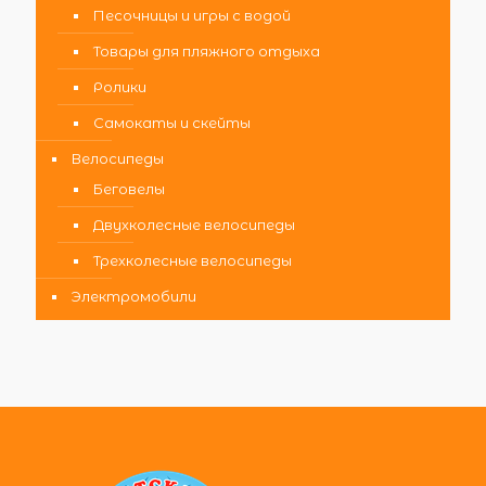
Песочницы и игры с водой
Товары для пляжного отдыха
Ролики
Самокаты и скейты
Велосипеды
Беговелы
Двухколесные велосипеды
Трехколесные велосипеды
Электромобили