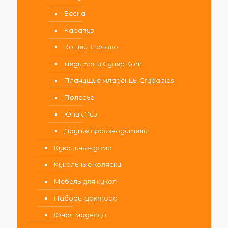
Весна
Карапуз
Кощей. Начало
Леди Баг и Супер Кот
Плачущие младенцы Crybabies
Полесье
Юник Айз
Другие производители
Кукольные дома
Кукольные коляски
Мебель для кукол
Наборы доктора
Юная модница