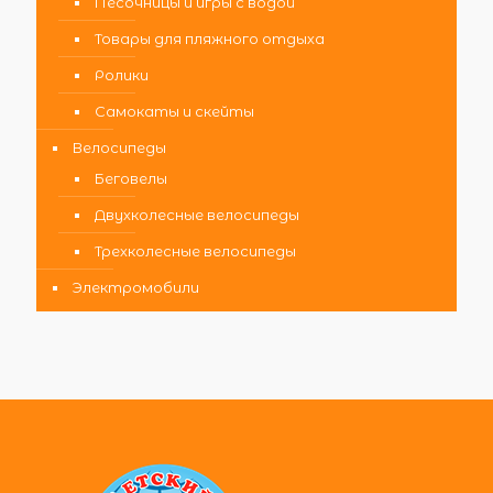
Песочницы и игры с водой
Товары для пляжного отдыха
Ролики
Самокаты и скейты
Велосипеды
Беговелы
Двухколесные велосипеды
Трехколесные велосипеды
Электромобили