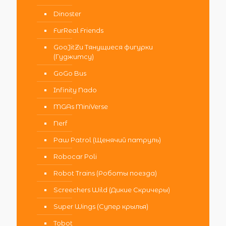
Dinoster
FurReal Friends
GooJitZu Тянущиеся фигурки
(Гуджитсу)
GoGo Bus
Infinity Nado
MGAs MiniVerse
Nerf
Paw Patrol (Щенячий патруль)
Robocar Poli
Robot Trains (Роботы поезда)
Screechers Wild (Дикие Скричеры)
Super Wings (Супер крылья)
Tobot