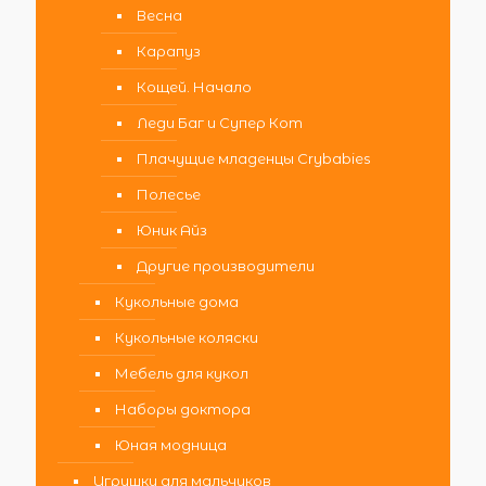
Весна
Карапуз
Кощей. Начало
Леди Баг и Супер Кот
Плачущие младенцы Crybabies
Полесье
Юник Айз
Другие производители
Кукольные дома
Кукольные коляски
Мебель для кукол
Наборы доктора
Юная модница
Игрушки для мальчиков