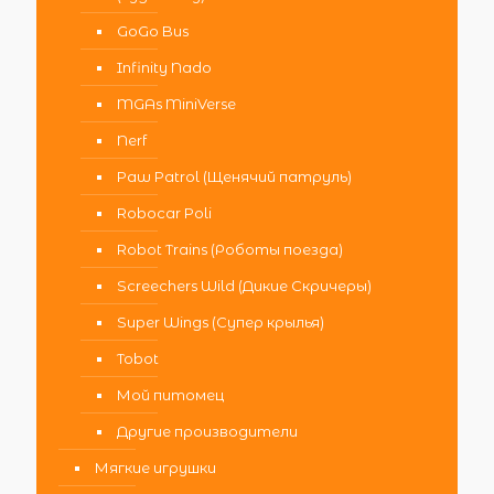
GoGo Bus
Infinity Nado
MGAs MiniVerse
Nerf
Paw Patrol (Щенячий патруль)
Robocar Poli
Robot Trains (Роботы поезда)
Screechers Wild (Дикие Скричеры)
Super Wings (Супер крылья)
Tobot
Мой питомец
Другие производители
Мягкие игрушки