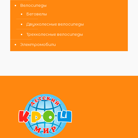
Велосипеды
Беговелы
Двухколесные велосипеды
Трехколесные велосипеды
Электромобили