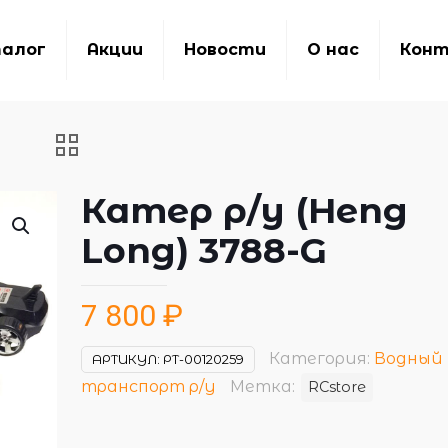
алог
Акции
Новости
О нас
Кон
Катер р/у (Heng
Long) 3788-G
7 800
₽
Категория:
Водный
АРТИКУЛ:
РТ-00120259
транспорт р/у
Метка:
RCstore