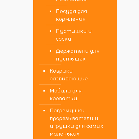
Посуда для
кормления
Пустышки и
соски
Держатели для
пустышек
Коврики
развивающие
Мобили для
кроватки
Погремушки,
прорезыватели и
игрушки для самых
маленьких