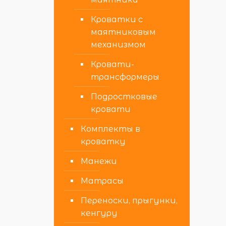
Кроватки с
маятниковым
механизмом
Кровати-
трансформеры
Подростковые
кровати
Комплекты в
кроватку
Манежи
Матрасы
Переноски, прыгунки,
кенгуру