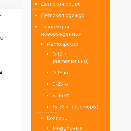
Детская обувь
Детская одежда
т
Товары для
.
новорожденных
 и
Автокресла
0-13 кг
(автолюльки)
в
0-18 кг
9-25 кг
9-36 кг
15-36 кг (бустеры)
Коляски
Модульные