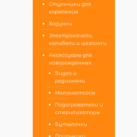
Стульчики для
кормления
Ходунки
Электрокачели,
колыбели и шезлонги
Аксессуары для
новорожденных
Видео и
радионяни
Молокоотсосы
Подогреватели и
стерилизаторы
Бутылочки
Поильники