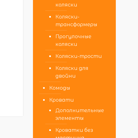
коляски
Коляски-
трансформеры
Прогулочные
коляски
Коляски-трости
Коляски для
двойни
Комоды
Кровати
Дополнительные
элементы
Кроватки без
маятника