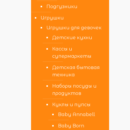
Подгузники
Игрушки
Игрушки для девочек
Детские кухни
Кассы и
супермаркеты
Детская бытовая
техника
Наборы посуды и
продуктов
Куклы и пупсы
Baby Annabell
Baby Born