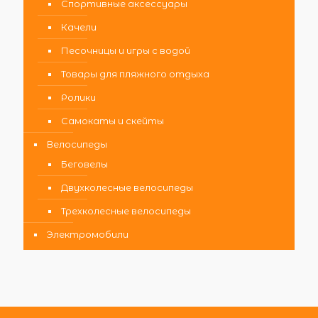
Спортивные аксессуары
Качели
Песочницы и игры с водой
Товары для пляжного отдыха
Ролики
Самокаты и скейты
Велосипеды
Беговелы
Двухколесные велосипеды
Трехколесные велосипеды
Электромобили