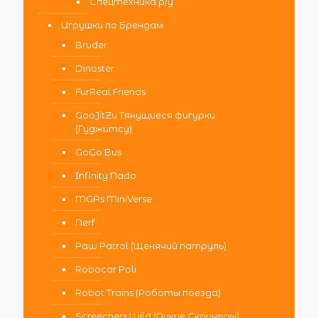
Спецтехника р/у
Игрушки по Брендам
Bruder
Dinoster
FurReal Friends
GooJitZu Тянущиеся фигурки
(Гуджитсу)
GoGo Bus
Infinity Nado
MGAs MiniVerse
Nerf
Paw Patrol (Щенячий патруль)
Robocar Poli
Robot Trains (Роботы поезда)
Screechers Wild (Дикие Скричеры)