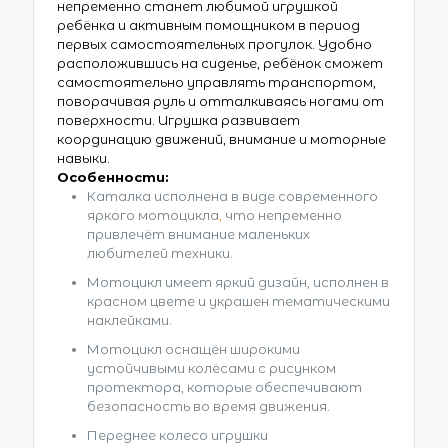
непременно станет любимой игрушкой
ребёнка и активным помощником в период
первых самостоятельных прогулок. Удобно
расположившись на сиденье, ребёнок сможет
самостоятельно управлять транспортом,
поворачивая руль и отталкиваясь ногами от
поверхности. Игрушка развивает
координацию движений, внимание и моторные
навыки.
Особенности:
Каталка исполнена в виде современного
яркого мотоцикла
,
что непременно
привлечёт внимание маленьких
любителей техники.
Мотоцикл имеет яркий дизайн, исполнен в
красном цвете и украшен тематическими
наклейками.
Мотоцикл оснащён широкими
устойчивыми колёсами с рисунком
протектора, которые обеспечивают
безопасность во время движения.
Переднее колесо игрушки