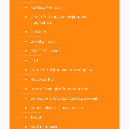
FurReal Friends
GooJitZu Тянущиеся фигурки
(Гуджитсу)
GoGo Bus
Infinity Nado
MGAs MiniVerse
Nerf
Paw Patrol (Щенячий патруль)
Robocar Poli
Robot Trains (Роботы поезда)
Screechers Wild (Дикие Скричеры)
Super Wings (Супер крылья)
Tobot
Мой питомец