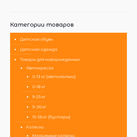
Категории товаров
Детская обувь
Детская одежда
Товары для новорожденных
Автокресла
0-13 кг (автолюльки)
0-18 кг
9-25 кг
9-36 кг
15-36 кг (бустеры)
Коляски
Модульные коляски