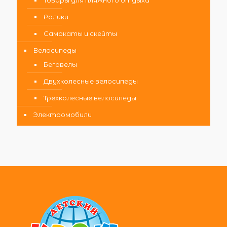
Товары для пляжного отдыха
Ролики
Самокаты и скейты
Велосипеды
Беговелы
Двухколесные велосипеды
Трехколесные велосипеды
Электромобили