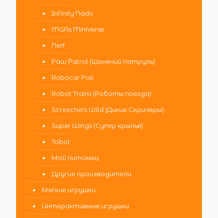
Infinity Nado
MGAs MiniVerse
Nerf
Paw Patrol (Щенячий патруль)
Robocar Poli
Robot Trains (Роботы поезда)
Screechers Wild (Дикие Скричеры)
Super Wings (Супер крылья)
Tobot
Мой питомец
Другие производители
Мягкие игрушки
Интерактивные игрушки