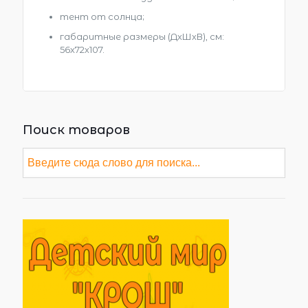
тент от солнца;
габаритные размеры (ДхШхВ), см:
56х72х107.
Поиск товаров