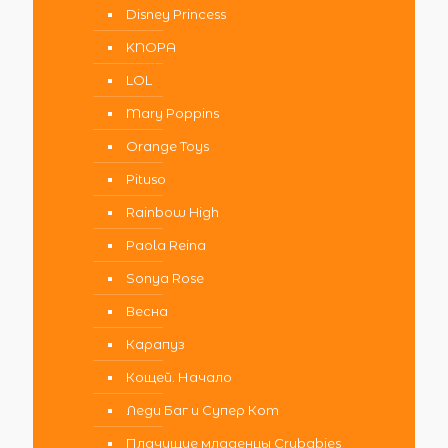
Disney Princess
KNOPA
LOL
Mary Poppins
Orange Toys
Pituso
Rainbow High
Paola Reina
Sonya Rose
Весна
Карапуз
Кощей. Начало
Леди Баг и Супер Кот
Плачущие младенцы Crybabies