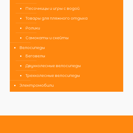
Песочницы и игры с водой
Товары для пляжного отдыха
Ролики
Самокаты и скейты
Велосипеды
Беговелы
Двухколесные велосипеды
Трехколесные велосипеды
Электромобили