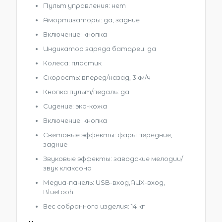
Пульт управления: нет
Амортизаторы: да, задние
Включение: кнопка
Индикатор заряда батареи: да
Колеса: пластик
Скорость: вперед/назад, 3км/ч
Кнопка пульт/педаль: да
Сидение: эко-кожа
Включение: кнопка
Световые эффекты: фары передние,
задние
Звуковые эффекты: заводские мелодии/
звук клаксона
Медиа-панель: USB-вход,AUX-вход,
Bluetooh
Вес собранного изделия: 14 кг