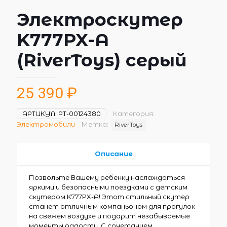
Электроскутер
K777PX-A
(RiverToys) серый
25 390
₽
АРТИКУЛ:
РТ-00124380
Категория:
Электромобили
Метка:
RiverToys
Описание
Позвольте Вашему ребенку наслаждаться
яркими и безопасными поездками с детским
скутером K777PX-A! Этот стильный скутер
станет отличным компаньоном для прогулок
на свежем воздухе и подарит незабываемые
моменты радости. С сочетанием