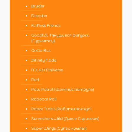
Bruder
Dinoster
FurReal Friends
GooJitZu Тянущиеся фигурки
(Гуджитсу)
GoGo Bus
Infinity Nado
MGAs MiniVerse
Nerf
Paw Patrol (Щенячий патруль)
Robocar Poli
Robot Trains (Роботы поезда)
Screechers Wild (Дикие Скричеры)
Super Wings (Супер крылья)