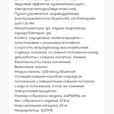
Звуковые эффекты: музыкальный руль (
заводские мелодии/звук клаксона)
Пульт управления: индивидуальный
(настраивается по Bluetooth), от батареек
2шт 1.5v AA
Амортизаторы: да, задние Индикатор
заряда батареи: да.
Колеса: каучуковые, колеса прицепа —
пластиковые с резиновой вставкой
Скорость: вперед/назад, высокая/низкая
Сидение: кожаное, со сменой положения назад,
для работы с ковшом-лопатой. Ремень
безопасности трех-точечный.
Включение: кнопка
Медиа-панель: USB-вход, Bluetooh
Оснащён ковшом-коробом спереди (4
положения) и поворотным ковшом-лопатой
сзади (4 положения), а так же съемным
поворотным прицепом.
Размер собранной модели: 246*66*84 см
Вес собранного изделия: 27.8 кг
Максимальная нагрузка: 30 кг
Аккумулятор: 12V/7Ah