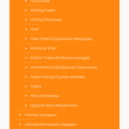
GoGo Bus
Infinity Nado
MGAs MiniVerse
Nerf
Paw Patrol (Щенячий патруль)
Robocar Poli
Robot Trains (Роботы поезда)
Screechers Wild (Дикие Скричеры)
Super Wings (Супер крылья)
Tobot
Мой питомец
Другие производители
Мягкие игрушки
Интерактивные игрушки