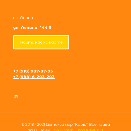
г-к. Анапа
ул. Ленина, 144 Б
Найти нас на карте
+7 (918) 987-87-03
+7 (988) 6-203-203
krosh09@gmail.com
Политика конфиденциальности
© 2018 - 2021 Детский мир "Крош". Все права
защищены.
S5 Group - создание и