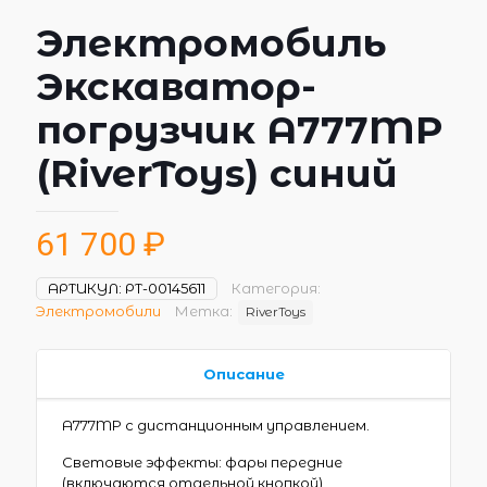
Электромобиль
Экскаватор-
погрузчик A777MP
(RiverToys) синий
61 700
₽
АРТИКУЛ:
РТ-00145611
Категория:
Электромобили
Метка:
RiverToys
Описание
A777MP с дистанционным управлением.
Световые эффекты: фары передние
(включаются отдельной кнопкой)