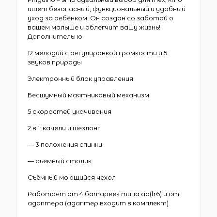
ищет безопасный, функциональный и удобный
уход за ребёнком. Он создан со заботой о
вашем малыше и облегчит вашу жизнь!
Дополнительно
12 мелодий с регулировкой громкости и 5
звуков природы
Электронный блок управления
Бесшумный маятниковый механизм
5 скоростей укачивания
2 в 1: качели и шезлонг
— 3 положения спинки
— съёмный столик
Съёмный моющийся чехол
Работает от 4 батареек типа aа(lr6) и от
адаптера (адаптер входит в комплект)