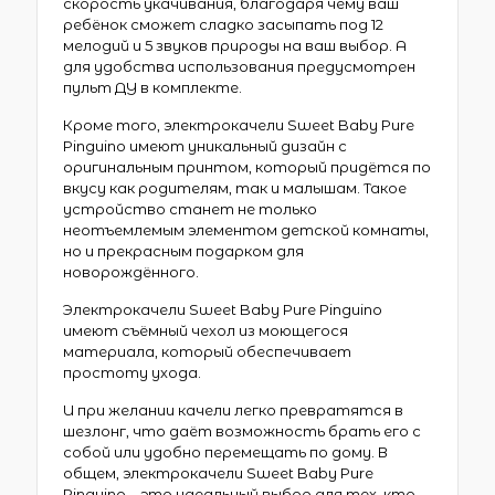
скорость укачивания, благодаря чему ваш
ребёнок сможет сладко засыпать под 12
мелодий и 5 звуков природы на ваш выбор. А
для удобства использования предусмотрен
пульт ДУ в комплекте.
Кроме того, электрокачели Sweet Baby Pure
Pinguino имеют уникальный дизайн с
оригинальным принтом, который придётся по
вкусу как родителям, так и малышам. Такое
устройство станет не только
неотъемлемым элементом детской комнаты,
но и прекрасным подарком для
новорождённого.
Электрокачели Sweet Baby Pure Pinguino
имеют съёмный чехол из моющегося
материала, который обеспечивает
простоту ухода.
И при желании качели легко превратятся в
шезлонг, что даёт возможность брать его с
собой или удобно перемещать по дому. В
общем, электрокачели Sweet Baby Pure
Pinguino – это идеальный выбор для тех, кто