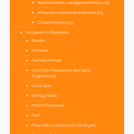
Вертолеты и квадрокоптеры р/у
Машины и военная техника р/у
Спецтехника р/у
Игрушки по Брендам
Bruder
Dinoster
FurReal Friends
GooJitZu Тянущиеся фигурки
(Гуджитсу)
GoGo Bus
Infinity Nado
MGAs MiniVerse
Nerf
Paw Patrol (Щенячий патруль)