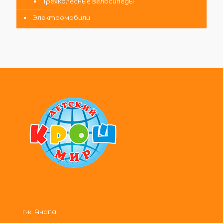
Трехколесные велосипеды
Электромобили
г-к. Анапа