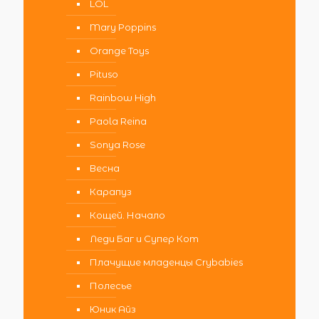
LOL
Mary Poppins
Orange Toys
Pituso
Rainbow High
Paola Reina
Sonya Rose
Весна
Карапуз
Кощей. Начало
Леди Баг и Супер Кот
Плачущие младенцы Crybabies
Полесье
Юник Айз