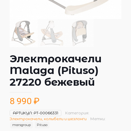
Электрокачели
Malaga (Pituso)
27220 бежевый
8 990
₽
АРТИКУЛ:
РТ-00066331
Категория:
Электрокачели, колыбели и шезлонги
Метки:
marsgroup
Pituso