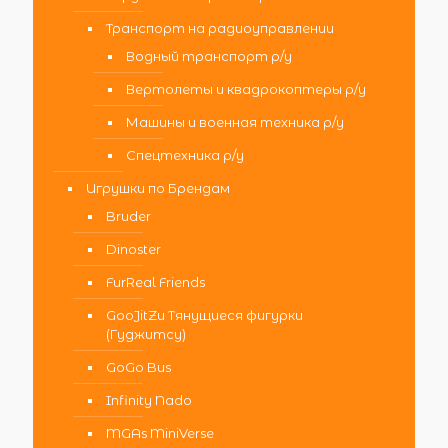
Транспорт на радиоуправлении
Водный транспорт р/у
Вертолеты и квадрокоптеры р/у
Машины и военная техника р/у
Спецтехника р/у
Игрушки по Брендам
Bruder
Dinoster
FurReal Friends
GooJitZu Тянущиеся фигурки
(Гуджитсу)
GoGo Bus
Infinity Nado
MGAs MiniVerse