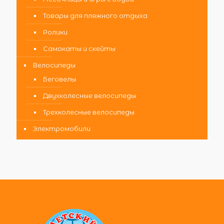
Товары для пляжного отдыха
Ролики
Самокаты и скейты
Велосипеды
Беговелы
Двухколесные велосипеды
Трехколесные велосипеды
Электромобили