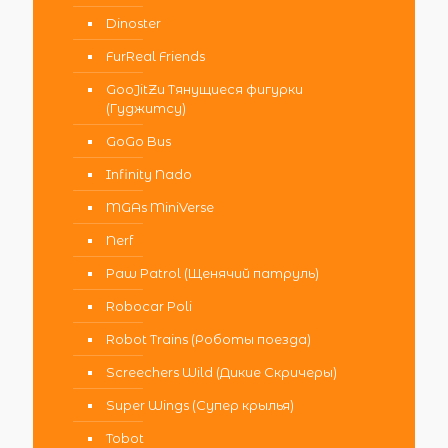
Dinoster
FurReal Friends
GooJitZu Тянущиеся фигурки
(Гуджитсу)
GoGo Bus
Infinity Nado
MGAs MiniVerse
Nerf
Paw Patrol (Щенячий патруль)
Robocar Poli
Robot Trains (Роботы поезда)
Screechers Wild (Дикие Скричеры)
Super Wings (Супер крылья)
Tobot