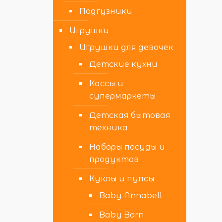
Подгузники
Игрушки
Игрушки для девочек
Детские кухни
Кассы и
супермаркеты
Детская бытовая
техника
Наборы посуды и
продуктов
Куклы и пупсы
Baby Annabell
Baby Born