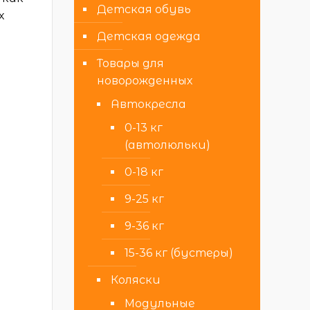
Детская обувь
х
Детская одежда
Товары для
новорожденных
Автокресла
0-13 кг
(автолюльки)
0-18 кг
9-25 кг
9-36 кг
15-36 кг (бустеры)
Коляски
Модульные