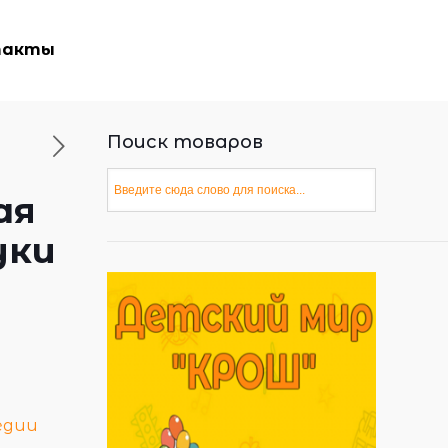
такты
Поиск товаров
ая
уки
едии