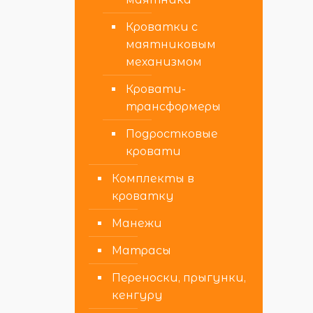
Кроватки с
маятниковым
механизмом
Кровати-
трансформеры
Подростковые
кровати
Комплекты в
кроватку
Манежи
Матрасы
Переноски, прыгунки,
кенгуру