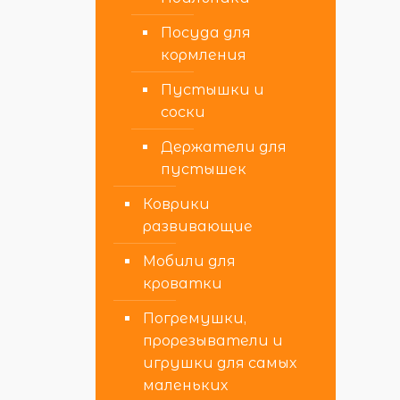
Посуда для
кормления
Пустышки и
соски
Держатели для
пустышек
Коврики
развивающие
Мобили для
кроватки
Погремушки,
прорезыватели и
игрушки для самых
маленьких