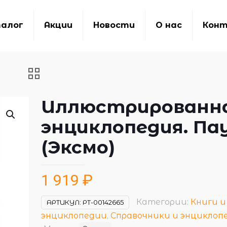
алог
Акции
Новости
О нас
Кон
Иллюстрированн
энциклопедия. Па
(Эксмо)
1 919
₽
Категории:
Книги и
АРТИКУЛ:
РТ-00142665
энциклопедии
,
Справочники и энциклоп