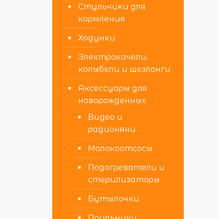
Стульчики для
кормления
Ходунки
Электрокачели,
колыбели и шезлонги
Аксессуары для
новорожденных
Видео и
радионяни
Молокоотсосы
Подогреватели и
стерилизаторы
Бутылочки
Поильники