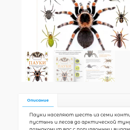
Описание
Пауки населяют шесть из семи конти
пустынь и лесов до арктической тун
познакомит вас с популярными видами