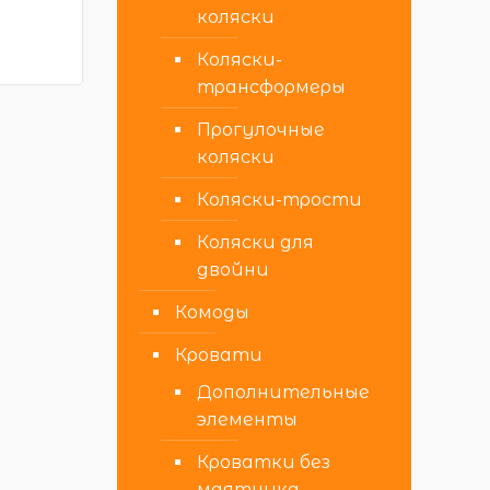
коляски
Коляски-
трансформеры
Прогулочные
коляски
Коляски-трости
Коляски для
двойни
Комоды
Кровати
Дополнительные
элементы
Кроватки без
маятника