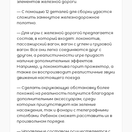
элементов железной дороги.
— С помощью 12 деталей для сборки удастся
сложить замкнутое железнодорожное
полотно.
— Для игры с железной дорогой предлагается
состав, в который входят: локомотив,
пассажирский вагон, вагон с углем и грузовой
вагон. Все они легко соединяются друг с
другом, а реалистичности игре придаст
наличие дополнительных эффектов.
Например, у локомотива горит прожектор, а
также он воспроизводит реалистичные звуки
движения настоящего поезда.
— Сделать окружающую обстановку более
похожей на реальность получится благодаря
дополнительным аксессуарам, среди
которых присутствуют как зеленые
насаждения, так и фонари с телеграфными
столбами. Ребенок сможет расставить их в
произвольном порядке.
— Управление составом осуществляется с