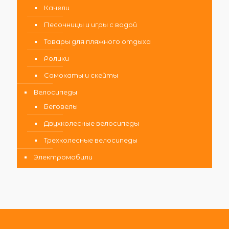
Качели
Песочницы и игры с водой
Товары для пляжного отдыха
Ролики
Самокаты и скейты
Велосипеды
Беговелы
Двухколесные велосипеды
Трехколесные велосипеды
Электромобили