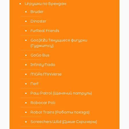
Игрушки по Брендам
Bruder
Dinoster
FurReal Friends
GooJitZu Тянущиеся фигурки
(Гуджитсу)
GoGo Bus
Infinity Nado
MGAs MiniVerse
Nerf
Paw Patrol (Щенячий патруль)
Robocar Poli
Robot Trains (Роботы поезда)
Screechers Wild (Дикие Скричеры)