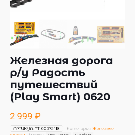
Железная дорога
р/у Радость
путешествий
(Play Smart) 0620
2 999
₽
АРТИКУЛ:
РТ-00075418
Категория:
Железные
дороги
Метки:
Play Smart
Симбат