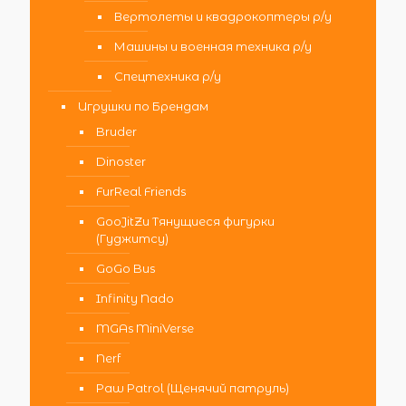
Вертолеты и квадрокоптеры р/у
Машины и военная техника р/у
Спецтехника р/у
Игрушки по Брендам
Bruder
Dinoster
FurReal Friends
GooJitZu Тянущиеся фигурки
(Гуджитсу)
GoGo Bus
Infinity Nado
MGAs MiniVerse
Nerf
Paw Patrol (Щенячий патруль)