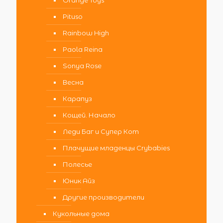
Orange Toys
Pituso
Rainbow High
Paola Reina
Sonya Rose
Весна
Карапуз
Кощей. Начало
Леди Баг и Супер Кот
Плачущие младенцы Crybabies
Полесье
Юник Айз
Другие производители
Кукольные дома