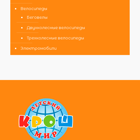
Велосипеды
Беговелы
Двухколесные велосипеды
Трехколесные велосипеды
Электромобили