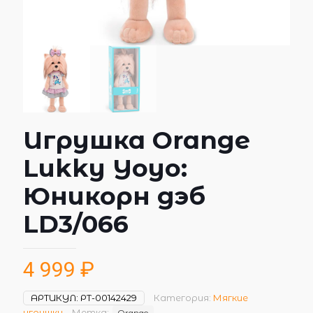
Игрушка Orange
Lukky Yoyo:
Юникорн дэб
LD3/066
4 999
₽
АРТИКУЛ:
РТ-00142429
Категория:
Мягкие
игрушки
Метка:
Orange