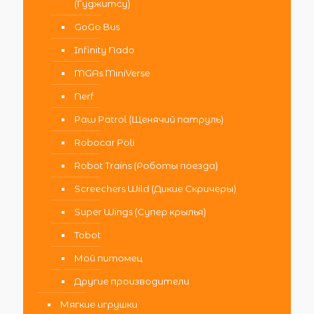
(Гуджитсу)
GoGo Bus
Infinity Nado
MGAs MiniVerse
Nerf
Paw Patrol (Щенячий патруль)
Robocar Poli
Robot Trains (Роботы поезда)
Screechers Wild (Дикие Скричеры)
Super Wings (Супер крылья)
Tobot
Мой питомец
Другие производители
Мягкие игрушки